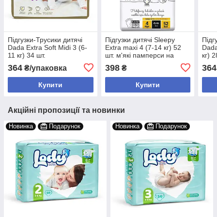
Підгузки-Трусики дитячі
Підгузки дитячі Sleepy
Підг
Dada Extra Soft Midi 3 (6-
Extra maxi 4 (7-14 кг) 52
Dada
11 кг) 34 шт.
шт. м'які памперси на
кг) 2
липучках
364
398
364
₴/упаковка
₴
Купити
Купити
Акційні пропозиції та новинки
Новинка
Подарунок
Новинка
Подарунок