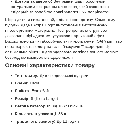
Догляд за шкірою:
Внутрішній шар просочений
натуральним екстрактом алое вера, який заспокоює
епідерміс та запобігає появі запалень чи попрілостей.
Шкіра дитини вимагає найделікатнішого дотику. Саме тому
підгузки Дада Екстра Софт виготовлені з високоякісних
гіпоалергенних матеріалів. Повітропроникна структура
дозволяє шкірі «дихати», усуваючи парниковий ефект.
Високотехнологічні абсорбувальні мікрогранули (SAP) миттєво
перетворюють вологу на гель, блокуючи її всередині. Це
оптимальне рішення для здорового дозвілля вашого малюка
без жодних компромісів щодо якості!
Основні характеристики товару
Тип товару:
Дитячі одноразові підгузки
Бренд:
Dada
Лінійка:
Extra Soft
Розмір:
6 (Extra Large)
Вагова категорія:
Від 16 кг і більше
Кількість в упаковці:
38 шт.
Тривалість захисту:
До 12 годин