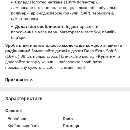
Склад:
Полотно неткане (100% поліестер),
ламіноване неткане полотно, целюлоза, абсорбувальні
полімерні дрібнодисперсні гранули (SAP), термоклей,
гумові вставки
Додаткові особливості:
Індикатор вологи,
просочення з алое вера, багаторазові застібки, подвійні
бар'єри
Зробіть дитинство вашого малюка ще комфортнішим та
радіснішим!
Замовляйте дитячі підгузки Dada Extra Soft 6
(16+ кг) 38 шт. прямо зараз. Натискайте кнопку
«Купити»
та
додавайте товар у кошик — забезпечте своїй дитині
преміальну сухість, а собі — спокійні ночі!
Приховати
Характеристики
Основні
Виробник
Dada
Країна виробник
Польща