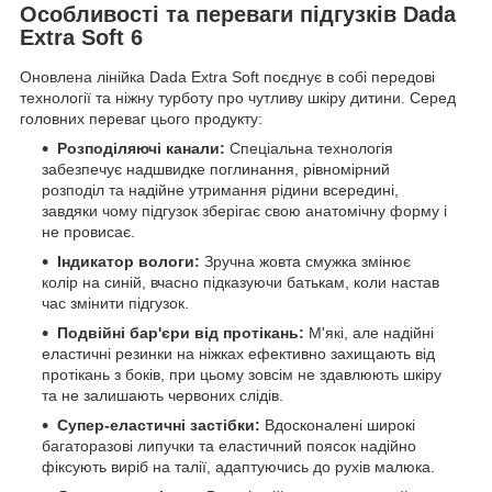
Особливості та переваги підгузків Dada
Extra Soft 6
Оновлена лінійка Dada Extra Soft поєднує в собі передові
технології та ніжну турботу про чутливу шкіру дитини. Серед
головних переваг цього продукту:
Розподіляючі канали:
Спеціальна технологія
забезпечує надшвидке поглинання, рівномірний
розподіл та надійне утримання рідини всередині,
завдяки чому підгузок зберігає свою анатомічну форму і
не провисає.
Індикатор вологи:
Зручна жовта смужка змінює
колір на синій, вчасно підказуючи батькам, коли настав
час змінити підгузок.
Подвійні бар'єри від протікань:
М'які, але надійні
еластичні резинки на ніжках ефективно захищають від
протікань з боків, при цьому зовсім не здавлюють шкіру
та не залишають червоних слідів.
Супер-еластичні застібки:
Вдосконалені широкі
багаторазові липучки та еластичний поясок надійно
фіксують виріб на талії, адаптуючись до рухів малюка.