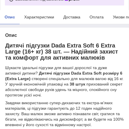
Опис
Характеристики
Доставка
Оплата
Умови п
Опис
Дитячі підгузки Dada Extra Soft 6 Extra
Large (16+ кг) 38 шт. — Надійний захист
та комфорт для активних малюків
Шукаєте ідеальні підгузки для вашої дорослої та дуже
активної дитини?
Дитячі підгузки Dada Extra Soft розміру 6
(Extra Large)
створені спеціально для малюків вагою від 16 кг.
У зручній економічній упаковці на
38 штук
прихований секрет
абсолютної свободи рухів удень та міцного, спокійного сну
протягом усієї ночі.
Завдяки використанню супер-дихаючих та екстра-м'яких
матеріалів, ці підгузки гарантують до 12 годин надійного
захисту. Ваш малюк зможе активно пізнавати світ, гратися та
бігати, не відволікаючись на дискомфорт, а ви будете на 100%
впевнені у його сухості та відмінному настрої.