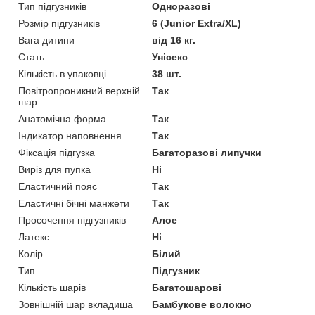
Тип підгузників
Одноразові
Розмір підгузників
6 (Junior Extra/XL)
Вага дитини
від 16 кг.
Стать
Унісекс
Кількість в упаковці
38 шт.
Повітропроникний верхній
Так
шар
Анатомічна форма
Так
Індикатор наповнення
Так
Фіксація підгузка
Багаторазові липучки
Виріз для пупка
Ні
Еластичний пояс
Так
Еластичні бічні манжети
Так
Просочення підгузників
Алое
Латекс
Ні
Колір
Білий
Тип
Підгузник
Кількість шарів
Багатошарові
Зовнішній шар вкладиша
Бамбукове волокно