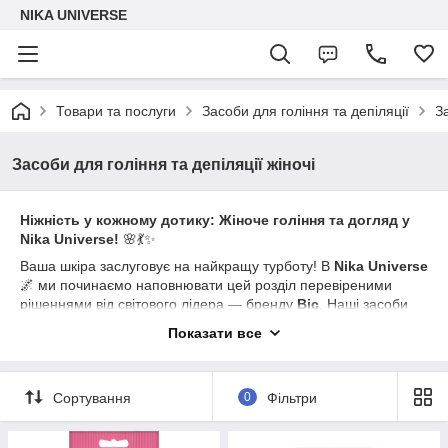
NIKA UNIVERSE
Товари та послуги
Засоби для гоління та депіляції
З
Засоби для гоління та депіляції жіночі
Ніжність у кожному дотику: Жіноче гоління та догляд у
Nika Universe!
🌸💃✨
Ваша шкіра заслуговує на найкращу турботу! В
Nika Universe
🌌 ми починаємо наповнювати цей розділ перевіреними
рішеннями від світового лідера — бренду
Bic
. Наші засоби
створені для того, щоб зробити процес гоління максимально
Показати все
комфортним, швидким та дбайливим. ✅💎
Ваш секрет ідеальної гладкості:
🧐📦
Класика комфорту від Bic:
✨ Стартуємо з
Сортування
0
Фільтри
легендарних станків
Bic Pure Lady
. Спеціально
розроблена форма та гострота лез дозволяють легко