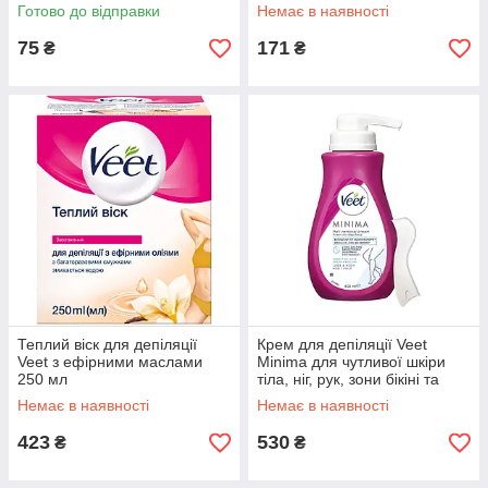
області пахв 100 мл
Готово до відправки
Немає в наявності
75
171
₴
₴
Теплий віск для депіляції
Крем для депіляції Veet
Veet з ефірними маслами
Minima для чутливої шкіри
250 мл
тіла, ніг, рук, зони бікіні та
області пахв 400 мл
Немає в наявності
Немає в наявності
423
530
₴
₴