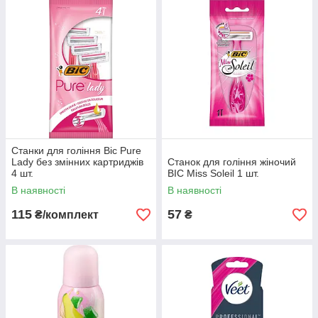
обходити всі контури тіла, забезпечуючи ідеальну
гладкість з першого руху. 🕊️☁️
Турбота про шкіру:
🌿 Конструкція станків мінімізує
тиск на епідерміс, запобігаючи почервонінням та
подразненням навіть на найчутливіших ділянках.
Nika Universe — ми знаємо, як підкреслити вашу
природну ніжність!
❤️🥇 Обирайте якість, яка дарує
впевненість у собі кожного дня! 🌟💐💯
Станки для гоління Bic Pure
Lady без змінних картриджів
Станок для гоління жіночий
4 шт.
BIC Miss Soleil 1 шт.
В наявності
В наявності
115
57
₴/комплект
₴