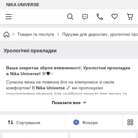
NIKA UNIVERSE
Товари та послуги
Підгузки для дорослих, урологічні пр
Урологічні прокладки
Ваша секретна зброя впевненості: Урологічні прокладки
в Nika Universe!
🌸🛡️✨
Сучасна жінка не повинна йти на компроміси зі своїм
комфортом! В
Nika Universe
🌌 ми пропонуємо
спеціалізовані рішення для надійного захисту при легких та
середніх формах нетримання. Наші прокладки створені саме
Показати все
для того, щоб ви забули про незручності та насолоджувалися
кожною миттю життя! 🕊️💃
Чому варто обрати спеціальні урологічні прокладки?
✅
Сортування
0
Фільтри
💎
Миттєве поглинання:
💧 Спеціальний