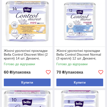
суперабсорбент у прокладках
Tena Lady
та
iD Discreet
перетворює вологу на гель за лічені секунди,
залишаючи поверхню сухою. Це у кілька разів
ефективніше за звичайні гігієнічні засоби! 🚀🛡️
Нейтралізація запаху:
🌬️ Спеціальні технології
Odour Control у серіях
Seni Lady
та
Bella Control
Discreet
надійно блокують неприємні запахи, даруючи
вам відчуття свіжості на весь день. 🌿✨
Абсолютна непомітність:
🕶️ Завдяки анатомічній
формі та малій товщині, ці прокладки ідеально
прилягають до тіла, залишаючись невидимими навіть
Жіночі урологічні прокладки
Жіночі урологічні прокладки
Bella Control Discreet Mini (2
Bella Control Discreet Normal
під облягаючим одягом.
краплі) 14 шт. Дихаючі,
(3 краплі) 12 шт. Дихаючі,
Турбота про шкіру:
☁️ Повітропроникні матеріали
вбираючі
вбираючі
Готово до відправки
Готово до відправки
дозволяють шкірі дихати, запобігаючи подразненням та
підтримуючи природний рівень pH.
60
70
₴/упаковка
₴/упаковка
Nika Universe — ми дбаємо про ваш спокій та
бездоганний комфорт!
❤️🥇 Обирайте перевірену якість від
Купити
Купити
лідерів ринку та залишайтеся впевненою у собі 24/7! 🌟💐💯