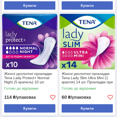
Купити
Купити
Жіночі урологічні прокладки
Жіночі урологічні прокладки
Tena Lady Protect+ Normal
Tena Lady Slim Ultra Mini (1
Night (5 крапель) 10 шт.
крапля) 14 шт. Прокладки при
Поглинаючі прокладки для
крапельному нетриманні сечі
Готово до відправки
Готово до відправки
сну
для жінок
114
60
₴/упаковка
₴/упаковка
Купити
Купити