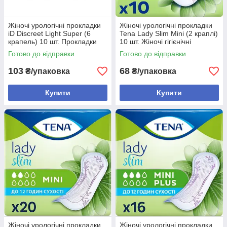
Жіночі урологічні прокладки
Жіночі урологічні прокладки
іD Discreet Light Super (6
Tena Lady Slim Mini (2 краплі)
крапель) 10 шт. Прокладки
10 шт. Жіночі гігієнічні
при середньому та важкому
прокладки при нетриманні
Готово до відправки
Готово до відправки
нетриманні сечі
103
68
₴/упаковка
₴/упаковка
Купити
Купити
Жіночі урологічні прокладки
Жіночі урологічні прокладки