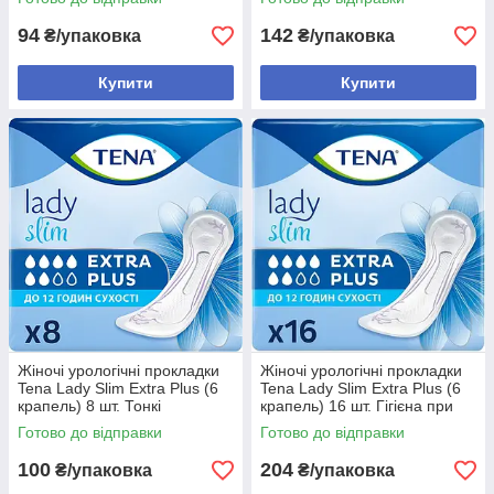
для жінок
жінок
94
142
₴/упаковка
₴/упаковка
Купити
Купити
Жіночі урологічні прокладки
Жіночі урологічні прокладки
Tena Lady Slim Extra Plus (6
Tena Lady Slim Extra Plus (6
крапель) 8 шт. Тонкі
крапель) 16 шт. Гігієна при
прокладки при сильному
нетриманні сечі
Готово до відправки
Готово до відправки
нетриманні
100
204
₴/упаковка
₴/упаковка