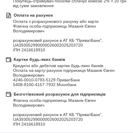
Покупець-отримувач посилки сплачує комісію 2% + 20 грн 
від суми замовлення.
Оплата на рахунок
Оплата з розрахункового рахунку або карти

Фізична особа-підприємець Мазанік Євген 
Володимирович																															
розрахунковий рахунок в АТ КБ "ПриватБанк", 

UA393052990000026002025203720

ІПН 2416618910
Картки будь-яких банків
Кредитні або дебетові картки будь-яких банків.

Оплата на карту-рахунок підприємця Мазанік Євген 
Володимирович

4246-0010-0793-5129 ПриватБанк

5408-8100-4157-7932 Монобанк
Безготівковий розрахунок для підприємців
Фізична особа-підприємець Мазанік Євген 
Володимирович																															
розрахунковий рахунок в АТ КБ "ПриватБанк", 

UA393052990000026002025203720

ІПН 2416618910