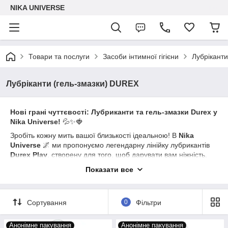
NIKA UNIVERSE
Товари та послуги
Засоби інтимної гігієни
Лубрікант
Лубріканти (гель-змазки) DUREX
Нові грані чуттєвості: Лубриканти та гель-змазки Durex у
Nika Universe!
💦✨🍓
Зробіть кожну мить вашої близькості ідеальною! В
Nika
Universe
🌌 ми пропонуємо легендарну лінійку лубрикантів
Durex Play
, створену для того, щоб дарувати вам ніжність,
легкість та неймовірні емоції. Від природного зволоження до
Показати все
екзотичних ароматів — знайдіть свій ідеальний супровід для
задоволення! ❤️🔥
Ваша палітра відчуттів від Durex:
✅💎
Сортування
0
Фільтри
Природна гармонія:
🌱
Durex Naturals
(100 мл) —
100% натуральний склад, який працює в синергії з
Анонімне пакування
Анонімне пакування