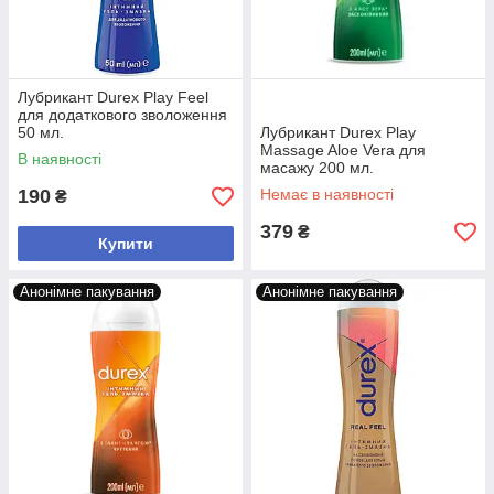
Лубрикант Durex Play Feel
для додаткового зволоження
50 мл.
Лубрикант Durex Play
Massage Aloe Vera для
В наявності
масажу 200 мл.
190
Немає в наявності
₴
379
₴
Купити
Анонімне пакування
Анонімне пакування