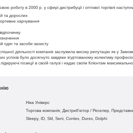
ою роботу в 2000 р. у сфері дистрибуції і оптової торгівлі наступн
тей та дорослих
спортивне харчування
 відпочинку
изначення
 одяг та засоби захисту
спішної діяльності компанія заслужила високу репутацію як у Замовни
оких успіхів було досягнуто завдяки згуртованому колективу професі
лідируючі позиції в своїй галузі і надає своїм Клієнтам максимальн
анію
Ніка Універс
Торгова компанія, Дистриб'ютор / Реселер, Представн
Sleepy, ID, Stil, Seni, Contex, Durex, Dolphi