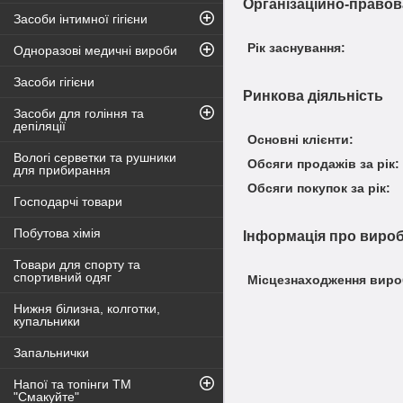
Організаційно-правов
Засоби інтимної гігієни
Рік заснування:
Одноразові медичні вироби
Засоби гігієни
Ринкова діяльність
Засоби для гоління та
депіляції
Основні клієнти:
Вологі серветки та рушники
Обсяги продажів за рік:
для прибирання
Обсяги покупок за рік:
Господарчі товари
Побутова хімія
Інформація про виро
Товари для спорту та
спортивний одяг
Місцезнаходження виро
Нижня білизна, колготки,
купальники
Запальнички
Напої та топінги ТМ
"Смакуйте"