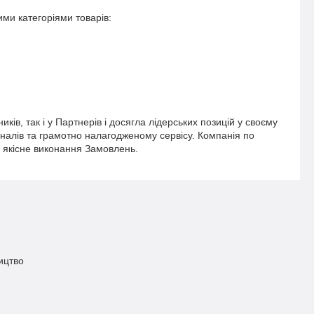
ими категоріями товарів:
ків, так і у Партнерів і досягла лідерських позицій у своєму
оналів та грамотно налагодженому сервісу. Компанія по
о якісне виконання Замовлень.
ицтво