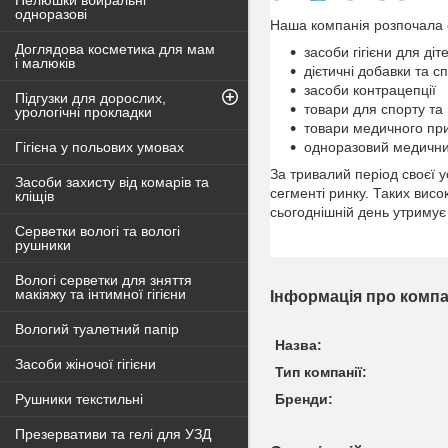
Пелюшки вбиральні
одноразові
Наша компанія розпочала св
Доглядова косметика для мам
засоби гігієни для ді
і малюків
дієтичні добавки та 
засоби контрацепції
Підгузки для дорослих,
товари для спорту та
урологічні прокладки
товари медичного пр
Гігієна у польових умовах
одноразовий медичний
За тривалий період своєї у
Засоби захисту від комарів та
сегменті ринку. Таких вис
кліщів
сьогоднішній день утримує 
Серветки вологі та вологі
рушники
Вологі серветки для зняття
макіяжу та інтимної гігієни
Інформація про комп
Вологий туалетний папір
Назва:
Засоби жіночої гігієни
Тип компанії:
Рушники текстильні
Бренди:
Презервативи та гелі для УЗД