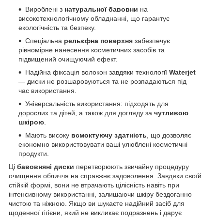
Вироблені з
натуральної бавовни
на
високотехнологічному обладнанні, що гарантує
екологічність та безпеку.
Спеціальна
рельєфна поверхня
забезпечує
рівномірне нанесення косметичних засобів та
підвищений очищуючий ефект.
Надійна фіксація волокон завдяки технології
Waterjet
— диски не розшаровуються та не розпадаються під
час використання.
Універсальність використання: підходять для
дорослих та дітей, а також для догляду за
чутливою
шкірою
.
Мають високу
всмоктуючу здатність
, що дозволяє
економно використовувати ваші улюблені косметичні
продукти.
Ці
бавовняні диски
перетворюють звичайну процедуру
очищення обличчя на справжнє задоволення. Завдяки своїй
стійкій формі, вони не втрачають цілісність навіть при
інтенсивному використанні, залишаючи шкіру бездоганно
чистою та ніжною. Якщо ви шукаєте надійний засіб для
щоденної гігієни, який не викликає подразнень і дарує