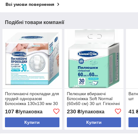
Всі умови повернення
Подібні товари компанії
Поглинаючі прокладки для
Пелюшки вбираючі
Ватн
грудей одноразові
Білосніжка Soft Normal
шт
Білосніжка 130х130 мм 30
(60х60 см) 30 шт. Гігієнічні
шт.
одноразові пелюшки для
107
230
41
₴/упаковка
₴/упаковка
₴
дорослих та дітей
Купити
Купити