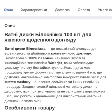
Опис
Характеристики
Доставка
Оплата
Умови п
Опис
Ватні диски Білосніжка 100 шт
для
якісного щоденного догляду
Ватні диски Білосніжка
— це незамінний аксесуар для
ефективного та дбайливого
косметичного догляду
.
Виготовлені зі
100% бавовни
найвищої якості за
інноваційною технологією
Waterjet
, вони забезпечують
ідеальну чистоту без зайвих зусиль. Кожен диск має
продуману круглу форму та оптимальну товщину 4 мм, що
дозволяє максимально комфортно використовувати засіб для
зняття макіяжу
, нанесення лосьйонів чи інших гігієнічних
процедур. Завдяки високій щільності матеріалу диски не
деформуються при змочуванні та не залишають ворсинок на
шкірі, що робить їх ідеальними для використання навіть на
ділянках навколо очей.
Особливості товару