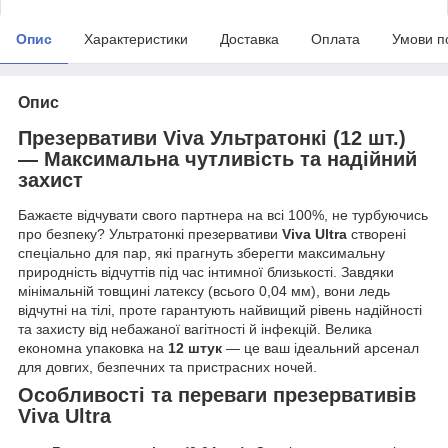
Опис
Характеристики
Доставка
Оплата
Умови п
Опис
Презервативи Viva Ультратонкі (12 шт.)
— Максимальна чутливість та надійний
захист
Бажаєте відчувати свого партнера на всі 100%, не турбуючись
про безпеку? Ультратонкі презервативи
Viva Ultra
створені
спеціально для пар, які прагнуть зберегти максимальну
природність відчуттів під час інтимної близькості. Завдяки
мінімальній товщині латексу (всього 0,04 мм), вони ледь
відчутні на тілі, проте гарантують найвищий рівень надійності
та захисту від небажаної вагітності й інфекцій. Велика
економна упаковка на
12 штук
— це ваш ідеальний арсенал
для довгих, безпечних та пристрасних ночей.
Особливості та переваги презервативів
Viva Ultra