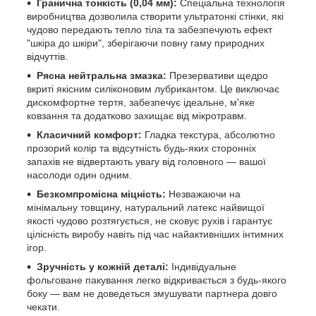
Гранична тонкість (0,04 мм):
Спеціальна технологія
виробництва дозволила створити ультратонкі стінки, які
чудово передають тепло тіла та забезпечують ефект
"шкіра до шкіри", зберігаючи повну гаму природних
відчуттів.
Рясна нейтральна змазка:
Презервативи щедро
вкриті якісним силіконовим лубрикантом. Це виключає
дискомфортне тертя, забезпечує ідеальне, м'яке
ковзання та додатково захищає від мікротравм.
Класичний комфорт:
Гладка текстура, абсолютно
прозорий колір та відсутність будь-яких сторонніх
запахів не відвертають увагу від головного — вашої
насолоди один одним.
Безкомпромісна міцність:
Незважаючи на
мінімальну товщину, натуральний латекс найвищої
якості чудово розтягується, не сковує рухів і гарантує
цілісність виробу навіть під час найактивніших інтимних
ігор.
Зручність у кожній деталі:
Індивідуальне
фольговане пакування легко відкривається з будь-якого
боку — вам не доведеться змушувати партнера довго
чекати.