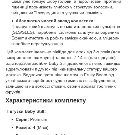
шампуню тонізує шкіру голови, а гідролізовані протеїни
пшениці проникають глибоко у структуру волосини,
зміцнюючи її зсередини та усуваючи ламкість.
Абсолютно чистий склад косметики:
Подарунковий шампунь не містить жорстких сульфатів
(SLS/SLES), парабенів, силіконів та штучних барвників.
Ефект антистатика робить зачіску охайною, а гліцерин
запобігає пересушуванню.
Цей комплект ідеально підійде для діток від 3-х років (для
використання шампуню) та вагою 7-14 кг (для підгузків).
Багаторазові застібки Baby Still дозволяють легко і швидко
відрегулювати підгузок під індивідуальну статуру вашого
малюка. Водночас густа піна шампуню Fruity Boom від
українського виробника чудово змиває всі забруднення,
залишаючи на волоссі стійкий, свіжий аромат тропічних
фруктів.
Характеристики комплекту
Підгузки Baby Still:
Серія:
Premium
Розмір:
4 (Maxi)