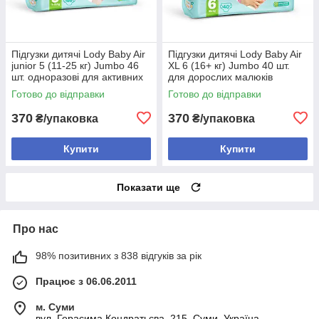
Підгузки дитячі Lody Baby Air
Підгузки дитячі Lody Baby Air
junior 5 (11-25 кг) Jumbo 46
XL 6 (16+ кг) Jumbo 40 шт.
шт. одноразові для активних
для дорослих малюків
дітей
Готово до відправки
Готово до відправки
370
370
₴/упаковка
₴/упаковка
Купити
Купити
Показати ще
Про нас
98% позитивних з 838 відгуків за рік
Працює з 06.06.2011
м. Суми
вул. Герасима Кондратьєва, 215, Суми, Україна