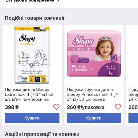
Всі умови повернення
Подібні товари компанії
Підгузки дитячі Sleepy
Підгузки-трусики дитячі
Підг
Extra maxi 4 (7-14 кг) 52
Sleepy Princess maxi 4 (7-
Slee
шт. м'які памперси на
14 кг) 30 шт. рожеві
14 к
липучках
памперси
трус
398
260
260
₴
₴/упаковка
гіпо
Купити
Купити
Акційні пропозиції та новинки