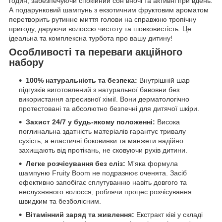
годин, забезпечуючи спокійний сон вночі та активні ігри вдень.
А подарунковий шампунь з екзотичним фруктовим ароматом
перетворить рутинне миття голови на справжню тропічну
пригоду, даруючи волоссю чистоту та шовковистість. Це
ідеальна та комплексна турбота про вашу дитину!
Особливості та переваги акційного
набору
100% натуральність та безпека:
Внутрішній шар
підгузків виготовлений з натуральної бавовни без
використання агресивної хімії. Вони дерматологічно
протестовані та абсолютно безпечні для дитячої шкіри.
Захист 24/7 у будь-якому положенні:
Висока
поглинальна здатність матеріалів гарантує тривалу
сухість, а еластичні боковинки та манжети надійно
захищають від протікань, не сковуючи рухів дитини.
Легке розчісування без сліз:
М'яка формула
шампуню Fruity Boom не подразнює оченята. Засіб
ефективно запобігає сплутуванню навіть довгого та
неслухняного волосся, роблячи процес розчісування
швидким та безболісним.
Вітамінний заряд та живлення:
Екстракт ківі у складі