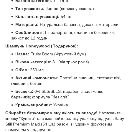
Вагова категорія:
7 - 14 кг
Тип упаковки:
Jumbo (велика упаковка)
Кількість в упаковці:
54 шт.
Матеріали:
Натуральна бавовна, дихаючі матеріали
Особливості:
Гіпоалергенні, еластичні боковинки,
захист до 12 годин
Шампунь Honeywood (Подарунок):
Назва:
Fruity Boom (Фруктовий бум)
Вікова категорія:
3+ (від трьох років)
Об'єм:
250 мл
Активні компоненти:
Протеїни пшениці, екстракт ківі,
гліцерин, бетаїн
Безпека:
0% SLS/SLES, парабенів, силіконів,
барвників; формула "без сліз"
Країна-виробник:
Україна
Обирайте безкомпромісну якість та вигоду!
Натискайте
кнопку "Купити" та замовляйте велику упаковку підгузків Baby
Still Premium Maxi (54 шт.) разом із чудовим фруктовим
шампунем у подарунок.