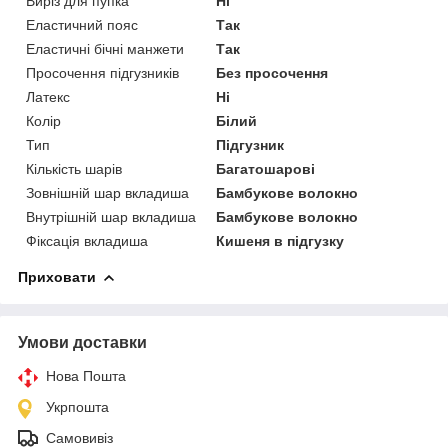
Виріз для пупка
Ні
Еластичний пояс
Так
Еластичні бічні манжети
Так
Просочення підгузників
Без просочення
Латекс
Ні
Колір
Білий
Тип
Підгузник
Кількість шарів
Багатошарові
Зовнішній шар вкладиша
Бамбукове волокно
Внутрішній шар вкладиша
Бамбукове волокно
Фіксація вкладиша
Кишеня в підгузку
Приховати
Умови доставки
Нова Пошта
Укрпошта
Самовивіз