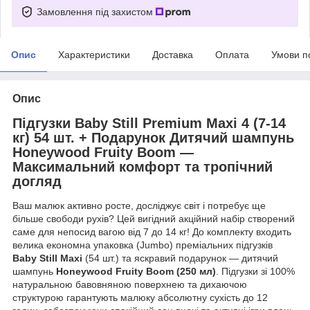
Замовлення під захистом
Опис
Характеристики
Доставка
Оплата
Умови п
Опис
Підгузки Baby Still Premium Maxi 4 (7-14
кг) 54 шт. + Подарунок Дитячий шампунь
Honeywood Fruity Boom —
Максимальний комфорт та тропічний
догляд
Ваш малюк активно росте, досліджує світ і потребує ще
більше свободи рухів? Цей вигідний акційний набір створений
саме для непосид вагою від 7 до 14 кг! До комплекту входить
велика економна упаковка (Jumbo) преміальних підгузків
Baby Still Maxi
(54 шт.) та яскравий подарунок — дитячий
шампунь
Honeywood Fruity Boom (250 мл)
. Підгузки зі 100%
натуральною бавовняною поверхнею та дихаючою
структурою гарантують малюку абсолютну сухість до 12