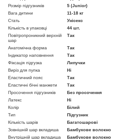
Розмір підгузників
5 (Junior)
Вага дитини
11-18 кг
Стать
Унісекс
Кількість в упаковці
44 шт.
Повітропроникний верхній
Так
шар
Анатомічна форма
Так
Індикатор наповнення
Так
Фіксація підгузка
Липучки
Виріз для пупка
Ні
Еластичний пояс
Так
Еластичні бічні манжети
Так
Просочення підгузників
Без просочення
Латекс
Ні
Колір
Білий
Тип
Підгузник
Кількість шарів
Багатошарові
Зовнішній шар вкладиша
Бамбукове волокно
Внутрішній шар вкладиша
Бамбукове волокно