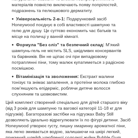
матеріалів повністю виключають появу попрілостей,
подразнень та пелюшкового дерматиту.
Універсальність 2-в-1:
Подарунковий засіб
Honeywood поєднує в собі властивості шампуню та
гелю для душу. Це суттєво економить час батьків та
місце на поличці у ванній кімнаті.
Формула "Без сліз" та безпечний склад:
М'який
шампунь-гель не містить SLS, шкідливих консервантів
та барвників. Він не щіпає очі при випадковому
потраплянні піни, тому малюк купатиметься з радісною
посмішкою.
Вітамінізація та зволоження:
Екстракт малини
тонізує та знімає запалення, а протеїни молока глибоко
пом'якшують епідерміс, роблячи дитяче волосся
слухняним та шовковистим.
Цей комплект створений спеціально для дітей старшого віку
(від 3 років для шампуню та вагової категорії 11-18 кг для
підгузків). Багаторазові застібки на підгузках Baby Still
дозволяють ідеально відрегулювати їх по фігурі дитини. Засіб
Honeywood утворює густу, пишну хмаринку ароматної піни,
яка легко змивається водою, залишаючи на шкірі легкий,
приємний шлейф улюбленої солодкої жуйки Bubble Gum.