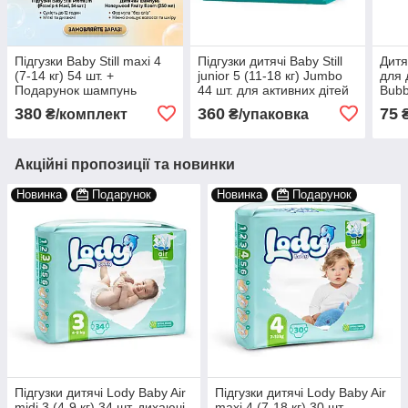
Підгузки Baby Still maxi 4
Підгузки дитячі Baby Still
Дитя
(7-14 кг) 54 шт. +
junior 5 (11-18 кг) Jumbo
для
Подарунок шампунь
44 шт. для активних дітей
Bubb
Honeywood Fruity Boom
Аром
380
360
75
₴/комплект
₴/упаковка
250 мл.
Акційні пропозиції та новинки
Новинка
Подарунок
Новинка
Подарунок
Підгузки дитячі Lody Baby Air
Підгузки дитячі Lody Baby Air
midi 3 (4-9 кг) 34 шт. дихаючі
maxi 4 (7-18 кг) 30 шт.