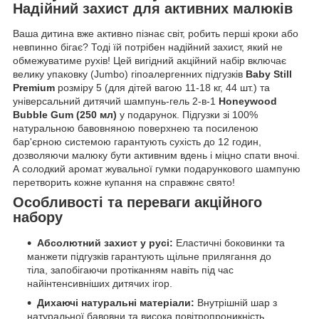
Надійний захист для активних малюків
Ваша дитина вже активно пізнає світ, робить перші кроки або
невпинно бігає? Тоді їй потрібен надійний захист, який не
обмежуватиме рухів! Цей вигідний акційний набір включає
велику упаковку (Jumbo) гіпоалергенних підгузків
Baby Still
Premium
розміру 5 (для дітей вагою 11-18 кг, 44 шт.) та
універсальний дитячий шампунь-гель 2-в-1
Honeywood
Bubble Gum (250 мл)
у подарунок. Підгузки зі 100%
натуральною бавовняною поверхнею та посиленою
бар'єрною системою гарантують сухість до 12 годин,
дозволяючи малюку бути активним вдень і міцно спати вночі.
А солодкий аромат жувальної гумки подарункового шампуню
перетворить кожне купання на справжнє свято!
Особливості та переваги акційного
набору
Абсолютний захист у русі:
Еластичні боковинки та
манжети підгузків гарантують щільне прилягання до
тіла, запобігаючи протіканням навіть під час
найінтенсивніших дитячих ігор.
Дихаючі натуральні матеріали:
Внутрішній шар з
натуральної бавовни та висока повітропроникність