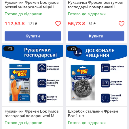
Рукавички Фрекен Бок гумові
Рукавички Фрекен Бок гумові
рожевi універсальні міцні L
господарчі помаранчеві L
Готово до відправки
Готово до відправки
112,53
56,73
₴
₴
121 ₴
61 ₴
Купити
Купити
–7%
–7%
Рукавички Фрекен Бок гумові
Шкребок стальний Фрекен
господарчі помаранчеві M
Бок 1 шт.
Готово до відправки
Готово до відправки