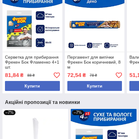
Серветка для прибирання
Пергамент для випічки
Вали
Фрекен Бок Фламенко 4+1
Фрекен Бок коричневий, 8
Фрек
шт.
м
81,84
72,54
51,
₴
₴
88 ₴
78 ₴
Купити
Купити
Акційні пропозиції та новинки
–7%
–7%