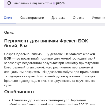
Замовлення під захистом
Опис
Характеристики
Доставка
Оплата
Умови п
Опис
Пергамент для випічки
Фрекен БОК
білий, 5 м
Секрет ідеальної випічки — у деталях!
Пергамент Фрекен
БОК
— це незамінний помічник для кожної господині, який
забезпечує бездоганний результат при кожному приготуванні.
Виготовлений із високоякісного рослинного пергаменту зі
спеціальним покриттям, він дозволяє забути про прилипання
та підгоряння страв. Компактний рулон довжиною 5 метрів
ідеально підходить для тих, хто цінує якість та зручність на
кухні.
Особливості
Стійкість до високих температур:
Пергамент
зберігає свої властивості при температурі до
200°C
, що