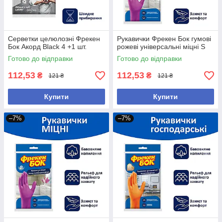
Серветки целюлозні Фрекен
Рукавички Фрекен Бок гумові
Бок Акорд Black 4 +1 шт.
рожевi універсальні міцні S
Готово до відправки
Готово до відправки
112,53
112,53
₴
₴
121 ₴
121 ₴
Купити
Купити
–7%
–7%