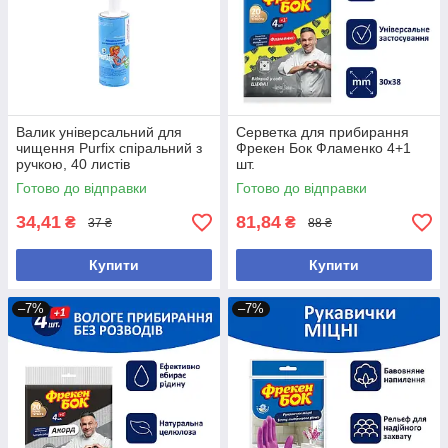
Валик універсальний для
Серветка для прибирання
чищення Purfix спіральний з
Фрекен Бок Фламенко 4+1
ручкою, 40 листів
шт.
Готово до відправки
Готово до відправки
34,41
81,84
₴
₴
37 ₴
88 ₴
Купити
Купити
–7%
–7%