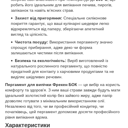
робить його ідеальним для випікання печива, пирогів,
запіканок та навіть м’ясних страв.
Захист від пригоряння:
Спеціальне силіконове
покриття гарантує, що ваші кулінарні шедеври легко
відокремляться від паперу, зберігаючи апетитний
вигляд та цілісність.
Чистота посуду:
Використання пергаменту значно
спрощує прибирання, адже деко чи форма
залишаються чистими після випікання.
Безпека та екологічність:
Виріб виготовлений із
натурального рослинного пергаменту, що повністю
придатний для контакту з харчовими продуктами та не
виділяє шкідливих речовин.
Пергамент для випічки Фрекен БОК
— це вибір на користь
комфорту та здоров'я. З ним ваші страви завжди будуть мати
ідеальний золотистий колір без зайвого жиру, адже папір
дозволяє готувати з мінімальним використанням олії.
Незалежно від того, чи ви професійний кондитер, чи
початківець, цей пергамент допоможе досягти професійного
рівня випікання вдома.
Характеристики