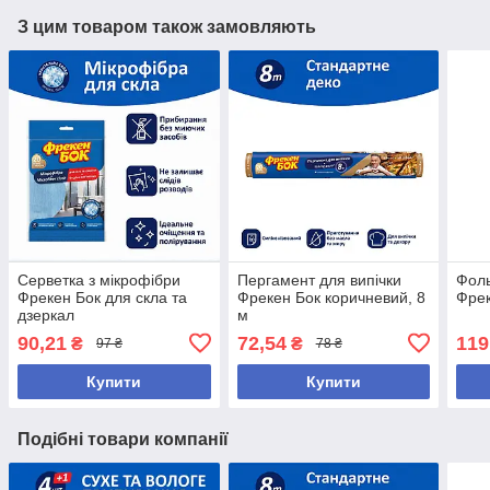
З цим товаром також замовляють
Серветка з мікрофібри
Пергамент для випічки
Фоль
Фрекен Бок для скла та
Фрекен Бок коричневий, 8
Фрек
дзеркал
м
90,21
72,54
119
₴
₴
97 ₴
78 ₴
Купити
Купити
Подібні товари компанії