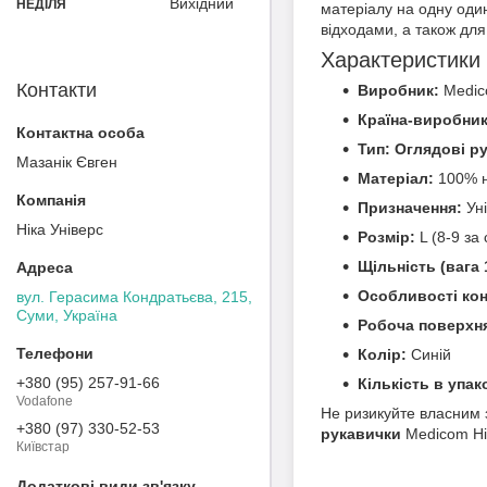
Вихідний
НЕДІЛЯ
матеріалу на одну оди
відходами, а також для
Характеристики
Контакти
Виробник:
Medic
Країна-виробник
Тип:
Оглядові р
Мазанік Євген
Матеріал:
100% н
Призначення:
Уні
Ніка Універс
Розмір:
L (8-9 за
Щільність (вага 
Особливості кон
вул. Герасима Кондратьєва, 215,
Суми, Україна
Робоча поверхн
Колір:
Синій
+380 (95) 257-91-66
Кількість в упак
Vodafone
Не ризикуйте власним з
+380 (97) 330-52-53
рукавички
Medicom Hig
Київстар