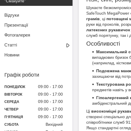
"Смакуйте"
Шукаєте безкомпромісн
SafeTouch MegaPower се
Відгуки
грамів
, ці
потовщені 
руки від проколів, розр
Презентації
латексних рукавичок
Фотогалерея
служб порятунку, так і
Особливості
Статті
Максимальний ст
Новини
випадкових бризок б
(наприклад, кістко
Подовжена манж
Графік роботи
захищаючи від потр
Текстурована ро
09:00
17:00
ПОНЕДІЛОК
предметів навіть у 
09:00
17:00
ВІВТОРОК
Гіпоалергенний
09:00
17:00
СЕРЕДА
амбідекстральний ди
09:00
17:00
ЧЕТВЕР
Ці
високоміцні рукави
створені спеціально дл
09:00
17:00
ПʼЯТНИЦЯ
співробітники служб 91
Вихідний
СУБОТА
Якщо стандартні оглядо