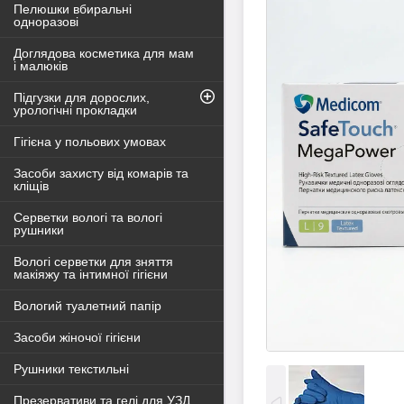
Пелюшки вбиральні
одноразові
Доглядова косметика для мам
і малюків
Підгузки для дорослих,
урологічні прокладки
Гігієна у польових умовах
Засоби захисту від комарів та
кліщів
Серветки вологі та вологі
рушники
Вологі серветки для зняття
макіяжу та інтимної гігієни
Вологий туалетний папір
Засоби жіночої гігієни
Рушники текстильні
Презервативи та гелі для УЗД