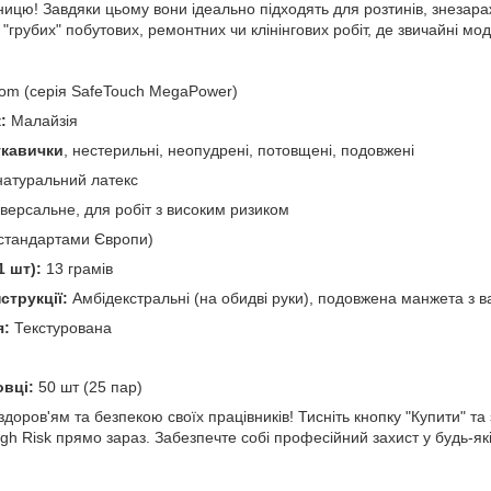
ницю! Завдяки цьому вони ідеально підходять для розтинів, знезар
 "грубих" побутових, ремонтних чи клінінгових робіт, де звичайні мо
om (серія SafeTouch MegaPower)
:
Малайзія
укавички
, нестерильні, неопудрені, потовщені, подовжені
атуральний латекс
версальне, для робіт з високим ризиком
 стандартами Європи)
1 шт):
13 грамів
струкції:
Амбідекстральні (на обидві руки), подовжена манжета з 
я:
Текстурована
овці:
50 шт (25 пар)
доров'ям та безпекою своїх працівників! Тисніть кнопку "Купити" т
h Risk прямо зараз. Забезпечте собі професійний захист у будь-якій