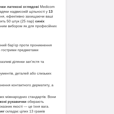
чки латексні оглядові
Medicom
вдяки надвисокій щільності у
13
ння, ефективно захищаючи ваші
тить 50 штук (25 пар)
синіх
льним вибором як для професійних
йний бар'єр проти проникнення
ів гострими предметами
зливі ділянки зап'ястя та
ументів, деталей або слизьких
кнення контактного дерматиту, а
их міжнародних стандартів. Вони
ксні рукавички
обирають
казник якості — це їхня вага.
wer
складає цілих 13 грамів