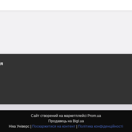
ія
Сайт створений на маркетплейсі
Prom.ua
Продавець на Bigl.ua
Ніка Універс |
Поскаржитися на контент
|
Політика конфіденційності