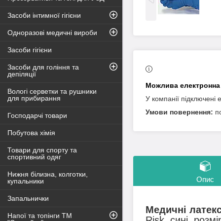
Засоби інтимної гігієни
Одноразові медичні вироби
Засоби гігієни
Засоби для гоління та
депіляції
Вологі серветки та рушники
для прибирання
У компанії підключені 
п
Господарчі товари
Побутова хімія
Товари для спорту та
спортивний одяг
Нижня білизна, колготки,
Опис
купальники
Запальнички
Медичні латекс
Напої та топінги ТМ
Risk, сині, розмі