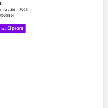
а
я на сайті — 600 ₴
000006184
ти з