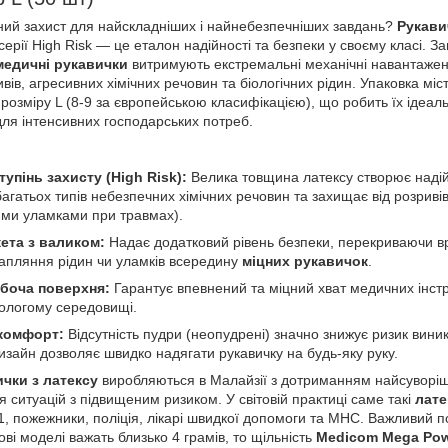
ий захист для найскладніших і найнебезпечніших завдань?
Рукави
рії High Risk — це еталон надійності та безпеки у своєму класі. За
медичні рукавички
витримують екстремальні механічні навантаже
ивів, агресивних хімічних речовин та біологічних рідин. Упаковка міс
розміру L (8-9 за європейською класифікацією), що робить їх ідеа
 для інтенсивних господарських потреб.
упінь захисту (High Risk):
Велика товщина латексу створює наді
агатьох типів небезпечних хімічних речовин та захищає від розрив
вими уламками при травмах).
ета з валиком:
Надає додатковий рівень безпеки, перекриваючи вра
апляння рідин чи уламків всередину
міцних рукавичок
.
боча поверхня:
Гарантує впевнений та міцний хват медичних інстр
вологому середовищі.
 комфорт:
Відсутність пудри (неопудрені) значно знижує ризик вини
зайн дозволяє швидко надягати рукавичку на будь-яку руку.
чки з латексу
виробляються в Малайзії з дотриманням найсуворіш
я ситуацій з підвищеним ризиком. У світовій практиці саме такі
лате
1, пожежники, поліція, лікарі швидкої допомоги та МНС. Важливий по
ві моделі важать близько 4 грамів, то щільність
Medicom Mega Po