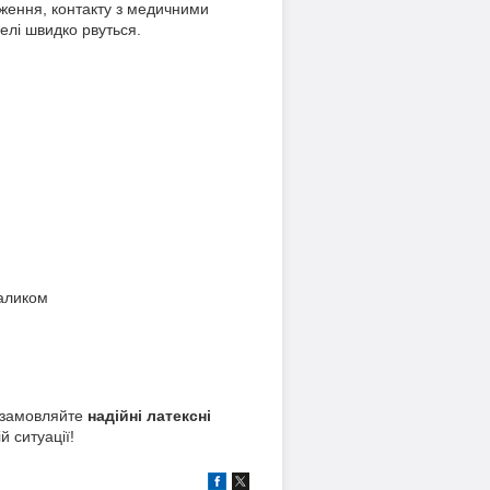
аження, контакту з медичними
делі швидко рвуться.
валиком
а замовляйте
надійні латексні
 ситуації!