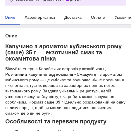
Опис
Характеристики
Доставка
Оплата
Умови п
Опис
Капучино з ароматом кубинського рому
(саше) 35 г — екзотичний смак та
оксамитова пінка
Відчуйте енергію Карибських островів у кожній чашці!
Розчинний капучино від компанії «Смакуйте»
з ароматом
кубинського рому — це сміливе та водночас ніжне поєднання
якісної кави, густих вершків та характерних пряних ноток
витриманого рому. Завдяки унікальній рецептурі, напій
утворює високу, стійку пінку, яка робить кожне кавування
особливим. Формат саше
35 г
ідеально розрахований на одну
велику порцію, щоб ви могли насолодитися насиченим
смаком де б ви не були.
Особливості та переваги продукту