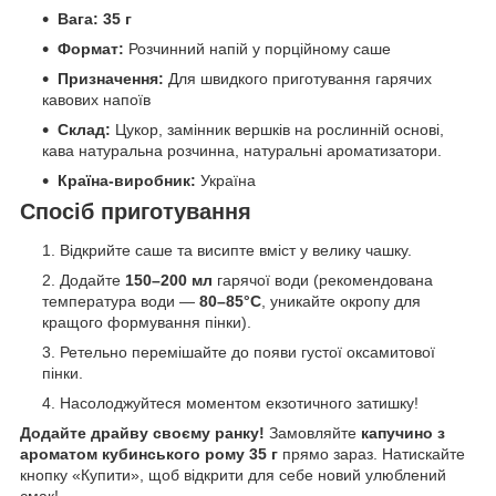
Вага:
35 г
Формат:
Розчинний напій у порційному саше
Призначення:
Для швидкого приготування гарячих
кавових напоїв
Склад:
Цукор, замінник вершків на рослинній основі,
кава натуральна розчинна, натуральні ароматизатори.
Країна-виробник:
Україна
Спосіб приготування
Відкрийте саше та висипте вміст у велику чашку.
Додайте
150–200 мл
гарячої води (рекомендована
температура води —
80–85°C
, уникайте окропу для
кращого формування пінки).
Ретельно перемішайте до появи густої оксамитової
пінки.
Насолоджуйтеся моментом екзотичного затишку!
Додайте драйву своєму ранку!
Замовляйте
капучино з
ароматом кубинського рому 35 г
прямо зараз. Натискайте
кнопку «Купити», щоб відкрити для себе новий улюблений