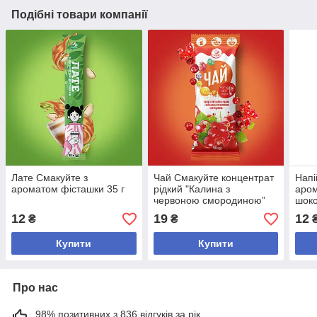
Подібні товари компанії
Лате Смакуйте з
Чай Смакуйте концентрат
Напі
ароматом фісташки 35 г
рідкий "Калина з
аром
червоною смородиною”
шоко
50 г
12
19
12
₴
₴
Купити
Купити
Про нас
98% позитивних з 836 відгуків за рік