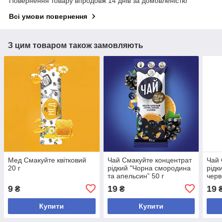
Повернення товару впродовж 14 днів за домовленістю
Всі умови повернення
З цим товаром також замовляють
Мед Смакуйте квітковий
Чай Смакуйте концентрат
Чай 
20 г
рідкий "Чорна смородина
рідк
та апельсин” 50 г
чер
50 г
9
19
19
₴
₴
Купити
Купити