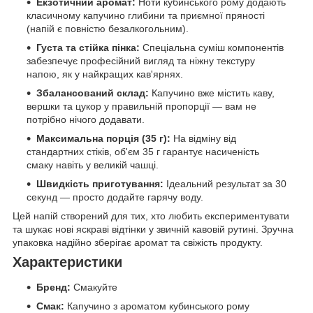
Екзотичний аромат:
Ноти кубинського рому додають
класичному капучино глибини та приємної пряності
(напій є повністю безалкогольним).
Густа та стійка пінка:
Спеціальна суміш компонентів
забезпечує професійний вигляд та ніжну текстуру
напою, як у найкращих кав'ярнях.
Збалансований склад:
Капучино вже містить каву,
вершки та цукор у правильній пропорції — вам не
потрібно нічого додавати.
Максимальна порція (35 г):
На відміну від
стандартних стіків, об'єм 35 г гарантує насиченість
смаку навіть у великій чашці.
Швидкість приготування:
Ідеальний результат за 30
секунд — просто додайте гарячу воду.
Цей напій створений для тих, хто любить експериментувати
та шукає нові яскраві відтінки у звичній кавовій рутині. Зручна
упаковка надійно зберігає аромат та свіжість продукту.
Характеристики
Бренд:
Смакуйте
Смак:
Капучино з ароматом кубинського рому