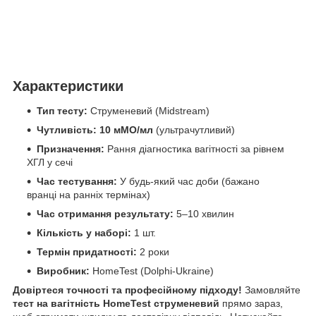
Характеристики
Тип тесту:
Струменевий (Midstream)
Чутливість:
10 мМО/мл
(ультрачутливий)
Призначення:
Рання діагностика вагітності за рівнем
ХГЛ у сечі
Час тестування:
У будь-який час доби (бажано
вранці на ранніх термінах)
Час отримання результату:
5–10 хвилин
Кількість у наборі:
1 шт.
Термін придатності:
2 роки
Виробник:
HomeTest (Dolphі-Ukraine)
Довіртеся точності та професійному підходу!
Замовляйте
тест на вагітність HomeTest струменевий
прямо зараз,