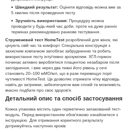
Швидкий результат:
Оцінити відповідь можна вже за
5 хвилин після проведення тесту.
Зручність використання:
Процедуру можна
проводити у будь-який час доби, проте на дуже ранніх
термінах рекомендовано ранкове тестування.
Струменевий тест HomeTest
розроблений для жінок, які
цінують свій час та комфорт. Спеціальна конструкція з
захисним ковпачком запобігає забрудненню та робить
використання тесту інтуїтивно зрозумілим. ХГЛ-гормон
починає активно вироблятися плацентою незабаром після
запліднення, і вже через два тижні його рівень у сечі
становить 20–100 мМО/мл, що в рази перевищує поріг
чутливості HomeTest. Це дозволяє отримати чітку відповідь
навіть до затримки, забезпечуючи вам спокій та можливість
вчасно подбати про своє здоров'я.
Детальний опис та спосіб застосування
Кожна упаковка містить один герметично запакований тест-
модуль. Перед використанням обов'язково ознайомтеся з
інструкцією. Для отримання коректного результату
дотримуйтесь наступних кроків: