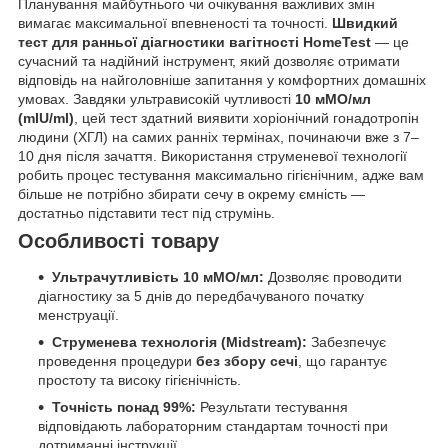
Планування майбутнього чи очікування важливих змін
вимагає максимальної впевненості та точності.
Швидкий
тест для ранньої діагностики вагітності HomeTest
— це
сучасний та надійний інструмент, який дозволяє отримати
відповідь на найголовніше запитання у комфортних домашніх
умовах. Завдяки ультрависокій чутливості
10 мМО/мл
(mIU/ml)
, цей тест здатний виявити хоріонічний гонадотропін
людини (ХГЛ) на самих ранніх термінах, починаючи вже з 7–
10 дня після зачаття. Використання струменевої технології
робить процес тестування максимально гігієнічним, адже вам
більше не потрібно збирати сечу в окрему ємність —
достатньо підставити тест під струмінь.
Особливості товару
Ультрачутливість 10 мМО/мл:
Дозволяє проводити
діагностику за 5 днів до передбачуваного початку
менструації.
Струменева технологія (Midstream):
Забезпечує
проведення процедури
без збору сечі
, що гарантує
простоту та високу гігієнічність.
Точність понад 99%:
Результати тестування
відповідають лабораторним стандартам точності при
дотриманні інструкції.