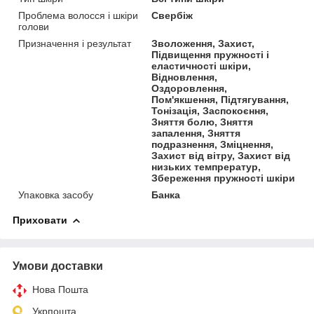
Проблема волосся і шкіри
Свербіж
голови
Призначення і результат
Зволоження, Захист,
Підвищення пружності і
еластичності шкіри,
Відновлення,
Оздоровлення,
Пом'якшення, Підтягування,
Тонізація, Заспокоєння,
Зняття болю, Зняття
запалення, Зняття
подразнення, Зміцнення,
Захист від вітру, Захист від
низьких темпрератур,
Збереження пружності шкіри
Упаковка засобу
Банка
Приховати
Умови доставки
Нова Пошта
Укрпошта