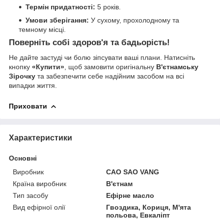
Термін придатності:
5 років.
Умови зберігання:
У сухому, прохолодному та
темному місці.
Поверніть собі здоров'я та бадьорість!
Не дайте застуді чи болю зіпсувати ваші плани. Натисніть
кнопку
«Купити»
, щоб замовити оригінальну
В'єтнамську
Зірочку
та забезпечити себе надійним засобом на всі
випадки життя.
Приховати
Характеристики
Основні
Виробник
CAO SAO VANG
Країна виробник
В'єтнам
Тип засобу
Ефірне масло
Вид ефірної олії
Гвоздика, Кориця, М'ята
польова, Евкаліпт