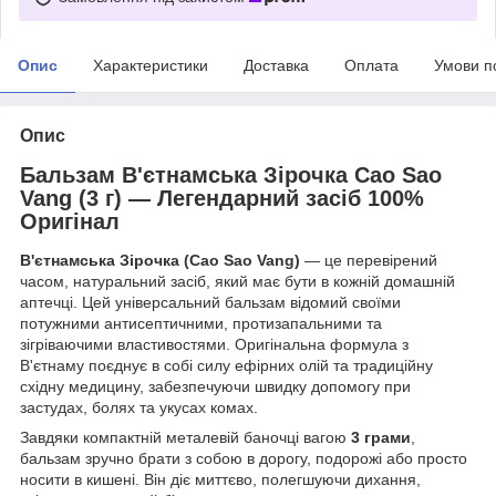
Опис
Характеристики
Доставка
Оплата
Умови п
Опис
Бальзам В'єтнамська Зірочка Cao Sao
Vang (3 г) — Легендарний засіб 100%
Оригінал
В'єтнамська Зірочка (Cao Sao Vang)
— це перевірений
часом, натуральний засіб, який має бути в кожній домашній
аптечці. Цей універсальний бальзам відомий своїми
потужними антисептичними, протизапальними та
зігріваючими властивостями. Оригінальна формула з
В'єтнаму поєднує в собі силу ефірних олій та традиційну
східну медицину, забезпечуючи швидку допомогу при
застудах, болях та укусах комах.
Завдяки компактній металевій баночці вагою
3 грами
,
бальзам зручно брати з собою в дорогу, подорожі або просто
носити в кишені. Він діє миттєво, полегшуючи дихання,