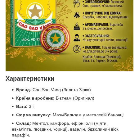
Характеристики
Бренд:
Cao Sao Vang (Золота Зірка)
Країна виробник:
В'єтнам (Оригінал)
Вага:
3 г
Форма випуску:
Мазь/Бальзам у металевій баночці
Склад:
Ментол, камфора, ефірні олії (м'яти,
евкаліпта, гвоздики, кориці), вазелін, бджолиний віск,
парафін.