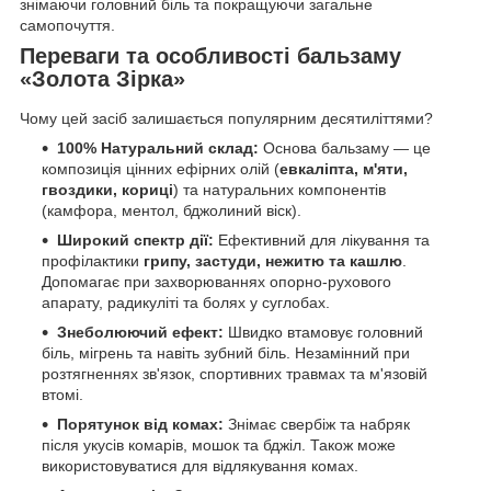
знімаючи головний біль та покращуючи загальне
самопочуття.
Переваги та особливості бальзаму
«Золота Зірка»
Чому цей засіб залишається популярним десятиліттями?
100% Натуральний склад:
Основа бальзаму — це
композиція цінних ефірних олій (
евкаліпта, м'яти,
гвоздики, кориці
) та натуральних компонентів
(камфора, ментол, бджолиний віск).
Широкий спектр дії:
Ефективний для лікування та
профілактики
грипу, застуди, нежитю та кашлю
.
Допомагає при захворюваннях опорно-рухового
апарату, радикуліті та болях у суглобах.
Знеболюючий ефект:
Швидко втамовує головний
біль, мігрень та навіть зубний біль. Незамінний при
розтягненнях зв'язок, спортивних травмах та м'язовій
втомі.
Порятунок від комах:
Знімає свербіж та набряк
після укусів комарів, мошок та бджіл. Також може
використовуватися для відлякування комах.