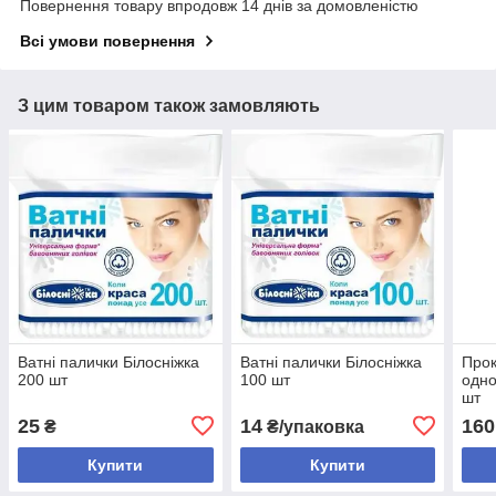
Повернення товару впродовж 14 днів за домовленістю
Всі умови повернення
З цим товаром також замовляють
Ватні палички Білосніжка
Ватні палички Білосніжка
Прок
200 шт
100 шт
одно
шт
25
14
160
₴
₴/упаковка
Купити
Купити