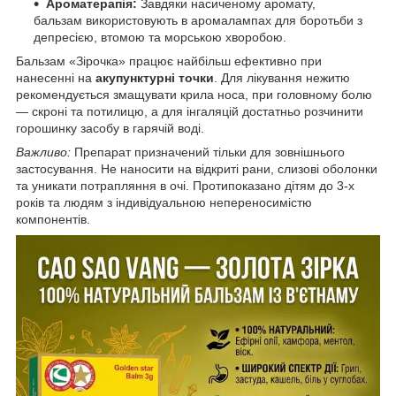
Ароматерапія:
Завдяки насиченому аромату,
бальзам використовують в аромалампах для боротьби з
депресією, втомою та морською хворобою.
Бальзам «Зірочка» працює найбільш ефективно при
нанесенні на
акупунктурні точки
. Для лікування нежитю
рекомендується змащувати крила носа, при головному болю
— скроні та потилицю, а для інгаляцій достатньо розчинити
горошинку засобу в гарячій воді.
Важливо:
Препарат призначений тільки для зовнішнього
застосування. Не наносити на відкриті рани, слизові оболонки
та уникати потрапляння в очі. Протипоказано дітям до 3-х
років та людям з індивідуальною непереносимістю
компонентів.