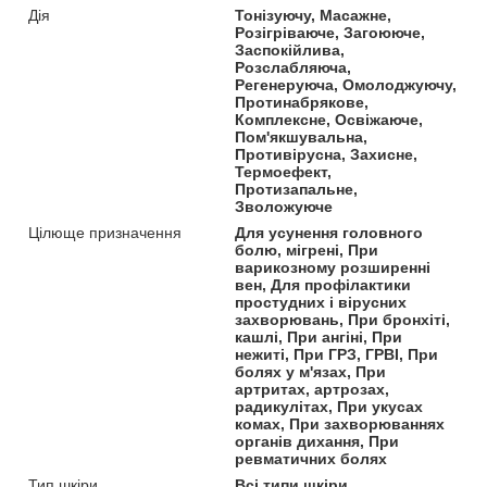
Дія
Тонізуючу, Масажне,
Розігріваюче, Загоююче,
Заспокійлива,
Розслабляюча,
Регенеруюча, Омолоджуючу,
Протинабрякове,
Комплексне, Освіжаюче,
Пом'якшувальна,
Противірусна, Захисне,
Термоефект,
Протизапальне,
Зволожуюче
Цілюще призначення
Для усунення головного
болю, мігрені, При
варикозному розширенні
вен, Для профілактики
простудних і вірусних
захворювань, При бронхіті,
кашлі, При ангіні, При
нежиті, При ГРЗ, ГРВІ, При
болях у м'язах, При
артритах, артрозах,
радикулітах, При укусах
комах, При захворюваннях
органів дихання, При
ревматичних болях
Тип шкіри
Всі типи шкіри