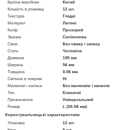
Країна виробник
Китай
Кількість в упаковці
12 шт.
Текстура
Гладкі
Матеріал
Латекс
Колір
Прозорий
Змазка
Силіконова
Смак
Без смаку і запаху
Стать
Чоловіча
Довжина
195 мм
Ширина
56 мм
Товщина
0.06 мм
Світіння в темряві
Ні
Малюнки і написи
Без малюнків і написів
Тип
Класичні
Призначення
Універсальний
Розмір
L (55-58 мм)
Користувальницькі характеристики
Упаковка
12 шт.
блок
6 шт