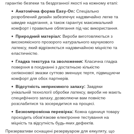
гарантію безпеки та бездоганної якості на кожному етапі:
Анатомічна форма Easy-On:
Спеціально
розроблений дизайн забезпечує надзвичайно легке та
швидке надягання, а також гарантує максимальний
комфорт і правильне облягання під час використання.
Природний матеріал:
Вироби виготовляються з
високоякісного прозорого натурального каучукового
латексу, який відрізняється надзвичайною міцністю та
еластичністю.
Гладка текстура та зволоження:
Класична гладка
поверхня в поєднанні з достатньою кількістю
силіконової змазки суттєво зменшує тертя, підвищуючи
комфорт для обох партнерів.
Відсутність неприємного запаху:
Завдяки
унікальній технології обробки латексу, вироби не мають
специфічного запаху, дозволяючи вам повністю
розслабитися та зосередитися на процесі.
Безкомпромісна перевірка:
Кожна одиниця товару
проходить обов'язкове електронне тестування на
міцність та відсутність будь-яких дефектів.
Презервативи оснащені резервуаром для еякуляту, що