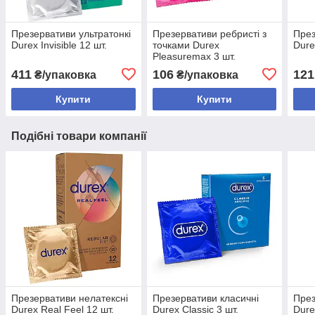
Презервативи ультратонкі
Презервативи ребристі з
През
Durex Invisible 12 шт.
точками Durex
Durex
Pleasuremax 3 шт.
411
106
121
₴/упаковка
₴/упаковка
Купити
Купити
Подібні товари компанії
Презервативи нелатексні
Презервативи класичні
През
Durex Real Feel 12 шт.
Durex Classic 3 шт.
Dure