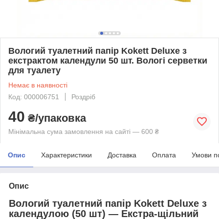
Вологий туалетний папір Kokett Deluxe з
екстрактом календули 50 шт. Вологі серветки
для туалету
Немає в наявності
Код: 000006751
Роздріб
40
₴/упаковка
Мінімальна сума замовлення на сайті — 600 ₴
Опис
Характеристики
Доставка
Оплата
Умови п
Опис
Вологий туалетний папір Kokett Deluxe з
календулою (50 шт) — Екстра-щільний