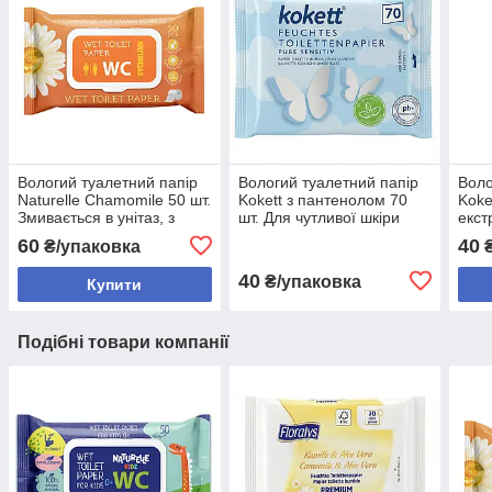
Вологий туалетний папір
Вологий туалетний папір
Воло
Naturelle Сhamomile 50 шт.
Kokett з пантенолом 70
Koke
Змивається в унітаз, з
шт. Для чутливої шкіри
екст
клапаном
шт. 
60
40
₴/упаковка
₴
40
₴/упаковка
Купити
Подібні товари компанії