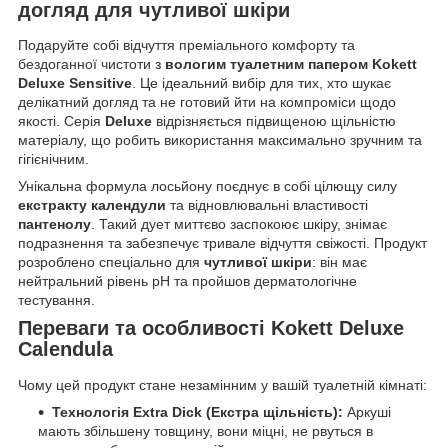
догляд для чутливої шкіри
Подаруйте собі відчуття преміального комфорту та
бездоганної чистоти з
вологим туалетним папером Kokett
Deluxe Sensitive
. Це ідеальний вибір для тих, хто шукає
делікатний догляд та не готовий йти на компроміси щодо
якості. Серія
Deluxe
відрізняється підвищеною щільністю
матеріалу, що робить використання максимально зручним та
гігієнічним.
Унікальна формула лосьйону поєднує в собі цілющу силу
екстракту календули
та відновлювальні властивості
пантенолу
. Такий дует миттєво заспокоює шкіру, знімає
подразнення та забезпечує тривале відчуття свіжості. Продукт
розроблено спеціально для
чутливої шкіри
: він має
нейтральний рівень pH та пройшов дерматологічне
тестування.
Переваги та особливості Kokett Deluxe
Calendula
Чому цей продукт стане незамінним у вашій туалетній кімнаті:
Технологія Extra Dick (Екстра щільність):
Аркуші
мають збільшену товщину, вони міцні, не рвуться в