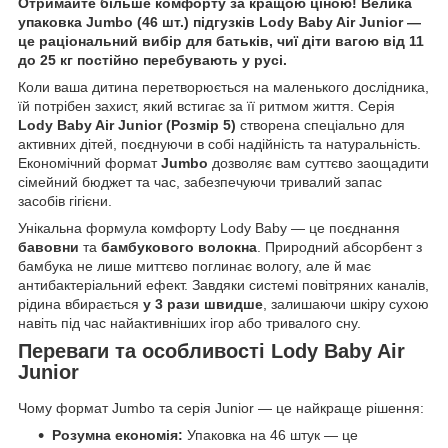
Отримайте більше комфорту за кращою ціною! Велика
упаковка Jumbo (46 шт.) підгузків Lody Baby Air Junior —
це раціональний вибір для батьків, чиї діти вагою від 11
до 25 кг постійно перебувають у русі.
Коли ваша дитина перетворюється на маленького дослідника,
їй потрібен захист, який встигає за її ритмом життя. Серія
Lody Baby Air Junior (Розмір 5)
створена спеціально для
активних дітей, поєднуючи в собі надійність та натуральність.
Економічний формат
Jumbo
дозволяє вам суттєво заощадити
сімейний бюджет та час, забезпечуючи тривалий запас
засобів гігієни.
Унікальна формула комфорту Lody Baby — це поєднання
бавовни
та
бамбукового волокна
. Природний абсорбент з
бамбука не лише миттєво поглинає вологу, але й має
антибактеріальний ефект. Завдяки системі повітряних каналів,
рідина вбирається
у 3 рази швидше
, залишаючи шкіру сухою
навіть під час найактивніших ігор або тривалого сну.
Переваги та особливості Lody Baby Air
Junior
Чому формат Jumbo та серія Junior — це найкраще рішення:
Розумна економія:
Упаковка на 46 штук — це