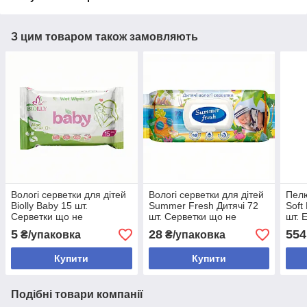
З цим товаром також замовляють
Вологі серветки для дітей
Вологі серветки для дітей
Пелю
Biolly Baby 15 шт.
Summer Fresh Дитячі 72
Soft
Серветки що не
шт. Серветки що не
шт. 
викликають подразнень
викликають алергії
5
28
554
₴/упаковка
₴/упаковка
Купити
Купити
Подібні товари компанії