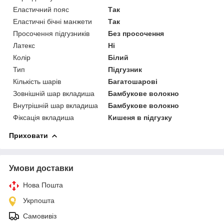
Еластичний пояс
Так
Еластичні бічні манжети
Так
Просочення підгузників
Без просочення
Латекс
Ні
Колір
Білий
Тип
Підгузник
Кількість шарів
Багатошарові
Зовнішній шар вкладиша
Бамбукове волокно
Внутрішній шар вкладиша
Бамбукове волокно
Фіксація вкладиша
Кишеня в підгузку
Приховати
Умови доставки
Нова Пошта
Укрпошта
Самовивіз