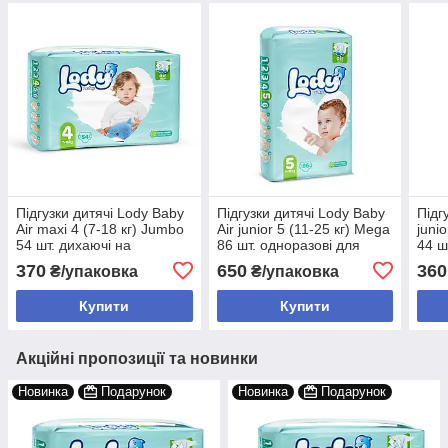
Підгузки дитячі Lody Baby
Підгузки дитячі Lody Baby
Підгу
Air maxi 4 (7-18 кг) Jumbo
Air junior 5 (11-25 кг) Mega
juni
54 шт. дихаючі на
86 шт. одноразові для
44 ш
липучках
активних дітей велика
370
650
360
₴/упаковка
₴/упаковка
упаковка
Купити
Купити
Акційні пропозиції та новинки
Новинка
Подарунок
Новинка
Подарунок