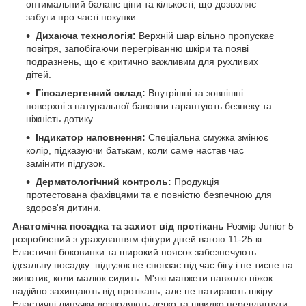
оптимальний баланс ціни та кількості, що дозволяє
забути про часті покупки.
Дихаюча технологія:
Верхній шар вільно пропускає
повітря, запобігаючи перегріванню шкіри та появі
подразнень, що є критично важливим для рухливих
дітей.
Гіпоалергенний склад:
Внутрішні та зовнішні
поверхні з натуральної бавовни гарантують безпеку та
ніжність дотику.
Індикатор наповнення:
Спеціальна смужка змінює
колір, підказуючи батькам, коли саме настав час
замінити підгузок.
Дерматологічний контроль:
Продукція
протестована фахівцями та є повністю безпечною для
здоров'я дитини.
Анатомічна посадка та захист від протікань
Розмір Junior 5
розроблений з урахуванням фігури дітей вагою 11-25 кг.
Еластичні боковинки та широкий поясок забезпечують
ідеальну посадку: підгузок не сповзає під час бігу і не тисне на
животик, коли малюк сидить. М'які манжети навколо ніжок
надійно захищають від протікань, але не натирають шкіру.
Еластичні липучки дозволяють легко та швидко перевдягнути