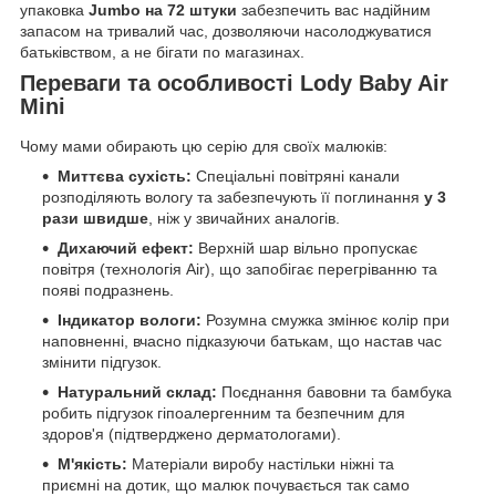
упаковка
Jumbo на 72 штуки
забезпечить вас надійним
запасом на тривалий час, дозволяючи насолоджуватися
батьківством, а не бігати по магазинах.
Переваги та особливості Lody Baby Air
Mini
Чому мами обирають цю серію для своїх малюків:
Миттєва сухість:
Спеціальні повітряні канали
розподіляють вологу та забезпечують її поглинання
у 3
рази швидше
, ніж у звичайних аналогів.
Дихаючий ефект:
Верхній шар вільно пропускає
повітря (технологія Air), що запобігає перегріванню та
появі подразнень.
Індикатор вологи:
Розумна смужка змінює колір при
наповненні, вчасно підказуючи батькам, що настав час
змінити підгузок.
Натуральний склад:
Поєднання бавовни та бамбука
робить підгузок гіпоалергенним та безпечним для
здоров'я (підтверджено дерматологами).
М'якість:
Матеріали виробу настільки ніжні та
приємні на дотик, що малюк почувається так само