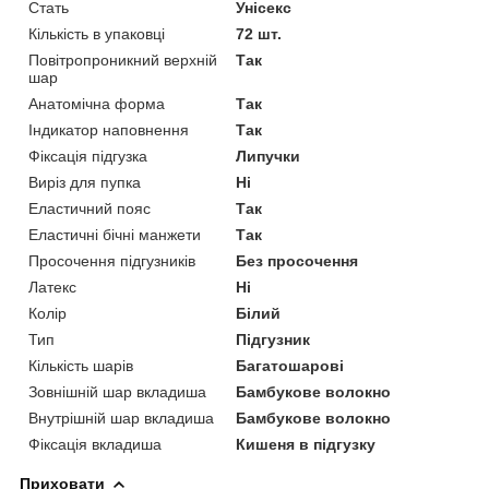
Стать
Унісекс
Кількість в упаковці
72 шт.
Повітропроникний верхній
Так
шар
Анатомічна форма
Так
Індикатор наповнення
Так
Фіксація підгузка
Липучки
Виріз для пупка
Ні
Еластичний пояс
Так
Еластичні бічні манжети
Так
Просочення підгузників
Без просочення
Латекс
Ні
Колір
Білий
Тип
Підгузник
Кількість шарів
Багатошарові
Зовнішній шар вкладиша
Бамбукове волокно
Внутрішній шар вкладиша
Бамбукове волокно
Фіксація вкладиша
Кишеня в підгузку
Приховати