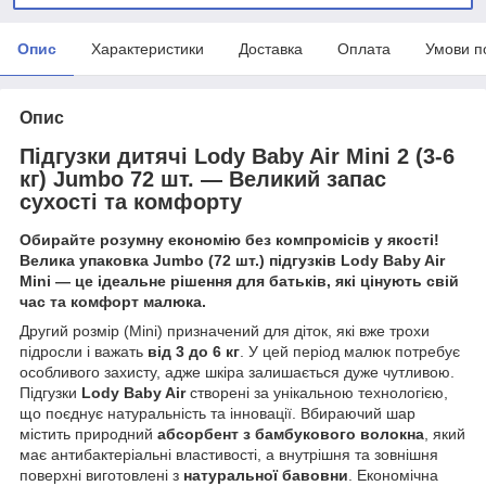
Опис
Характеристики
Доставка
Оплата
Умови п
Опис
Підгузки дитячі Lody Baby Air Mini 2 (3-6
кг) Jumbo 72 шт. — Великий запас
сухості та комфорту
Обирайте розумну економію без компромісів у якості!
Велика упаковка Jumbo (72 шт.) підгузків Lody Baby Air
Mini — це ідеальне рішення для батьків, які цінують свій
час та комфорт малюка.
Другий розмір (Mini) призначений для діток, які вже трохи
підросли і важать
від 3 до 6 кг
. У цей період малюк потребує
особливого захисту, адже шкіра залишається дуже чутливою.
Підгузки
Lody Baby Air
створені за унікальною технологією,
що поєднує натуральність та інновації. Вбираючий шар
містить природний
абсорбент з бамбукового волокна
, який
має антибактеріальні властивості, а внутрішня та зовнішня
поверхні виготовлені з
натуральної бавовни
. Економічна