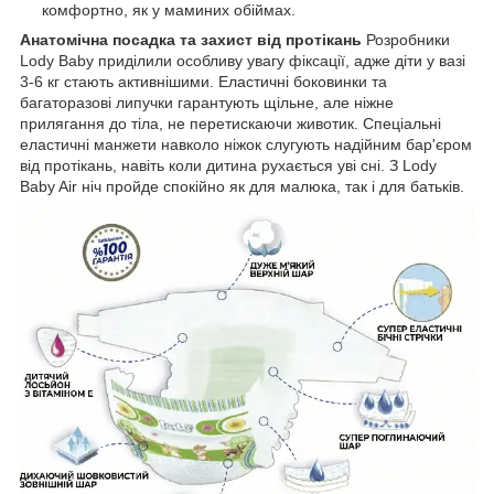
комфортно, як у маминих обіймах.
Анатомічна посадка та захист від протікань
Розробники
Lody Baby приділили особливу увагу фіксації, адже діти у вазі
3-6 кг стають активнішими. Еластичні боковинки та
багаторазові липучки гарантують щільне, але ніжне
прилягання до тіла, не перетискаючи животик. Спеціальні
еластичні манжети навколо ніжок слугують надійним бар'єром
від протікань, навіть коли дитина рухається уві сні. З Lody
Baby Air ніч пройде спокійно як для малюка, так і для батьків.