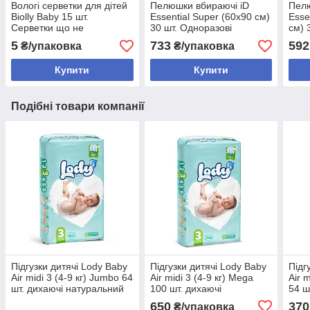
Вологі серветки для дітей
Пелюшки вбираючі iD
Пелю
Biolly Baby 15 шт.
Essential Super (60х90 см)
Esse
Серветки що не
30 шт. Одноразові
см) 
викликають подразнень
простирадла
прос
5
733
592
₴/упаковка
₴/упаковка
Купити
Купити
Подібні товари компанії
Підгузки дитячі Lody Baby
Підгузки дитячі Lody Baby
Підг
Air midi 3 (4-9 кг) Jumbo 64
Air midi 3 (4-9 кг) Mega
Air 
шт. дихаючі натуральний
100 шт. дихаючі
54 ш
склад
натуральний склад велика
липу
650
370
₴/упаковка