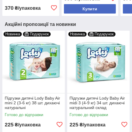
упаковка
370
₴/упаковка
Купити
Акційні пропозиції та новинки
Новинка
Подарунок
Новинка
Подарунок
Підгузки дитячі Lody Baby Air
Підгузки дитячі Lody Baby Air
mini 2 (3-6 кг) 38 шт. дихаючі
midi 3 (4-9 кг) 34 шт. дихаючі
натуральні
натуральний склад
Готово до відправки
Готово до відправки
225
225
₴/упаковка
₴/упаковка