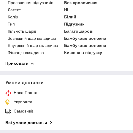
Просочення підгузників
Без просочення
Латекс
Ні
Колір
Білий
Тип
Підгузник
Кількість шарів
Багатошарові
Зовнішній шар вкладиша
Бамбукове волокно
Внутрішній шар вкладиша
Бамбукове волокно
Фіксація вкладиша
Кишеня в підгузку
Приховати
Умови доставки
Нова Пошта
Укрпошта
Самовивіз
Всі умови доставки