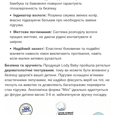
бамбука та бавовняні поверхні гарантують
гіпоалергенність та безпеку.
Індикатор вологи:
Розумна смужка змінює колір,
вчасно підказуючи батькам про необхідність заміни
підгузка.
Миттєве поглинання:
Система розподілу вологи
працює миттєво, не даючи рідині контактувати зі
шкірою.
Надійний захист:
Еластичні боковинки та подвійні
манжети навколо ніжок виключають протікання, навіть
коли малюк активно рухається.
Безпека та зручність
Продукція Lody Baby пройшла ретельні
дерматологічні тестування
, тому ви можете бути впевнені у
безпеці здоров'я вашої дитини. Підгузки оснащені м'якими
еластичними липучками, які надійно фіксують виріб на тілі, не
тиснуть на животик та дозволяють багаторазово перевіряти
стан підгузка. Анатомічна форма "Mini" ідеально адаптується
до фігури дитини вагою 3-6 кг, забезпечуючи зручну посадку.