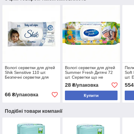
Вологі серветки для дітей
Вологі серветки для дітей
Пелю
Shik Sensitive 110 шт.
Summer Fresh Дитячі 72
Soft
Безпечні серветки для
шт. Серветки що не
шт. 
немовлят
викликають алергії
28
554
₴/упаковка
66
₴/упаковка
Купити
Подібні товари компанії