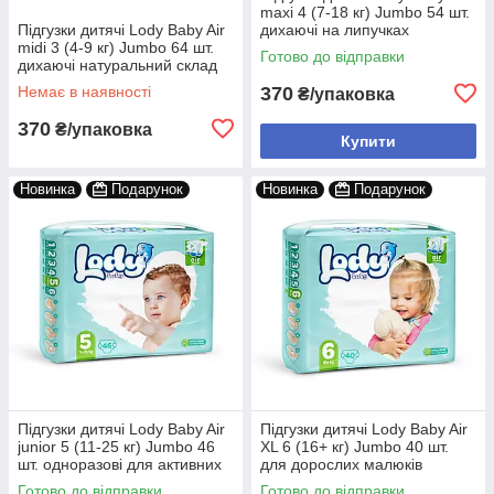
maxi 4 (7-18 кг) Jumbo 54 шт.
Підгузки дитячі Lody Baby Air
дихаючі на липучках
midi 3 (4-9 кг) Jumbo 64 шт.
Готово до відправки
дихаючі натуральний склад
Немає в наявності
370
₴/упаковка
370
₴/упаковка
Купити
Новинка
Подарунок
Новинка
Подарунок
Підгузки дитячі Lody Baby Air
Підгузки дитячі Lody Baby Air
junior 5 (11-25 кг) Jumbo 46
XL 6 (16+ кг) Jumbo 40 шт.
шт. одноразові для активних
для дорослих малюків
дітей
Готово до відправки
Готово до відправки