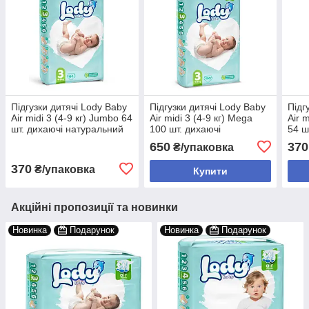
Підгузки дитячі Lody Baby
Підгузки дитячі Lody Baby
Підг
Air midi 3 (4-9 кг) Jumbo 64
Air midi 3 (4-9 кг) Mega
Air 
шт. дихаючі натуральний
100 шт. дихаючі
54 ш
склад
натуральний склад велика
липу
650
370
₴/упаковка
упаковка
370
₴/упаковка
Купити
Акційні пропозиції та новинки
Новинка
Подарунок
Новинка
Подарунок