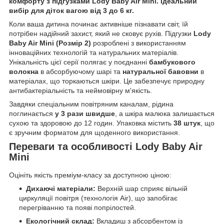
комфорту з підгузками Lody Baby Air Mini. Ідеальний
вибір для діток вагою від 3 до 6 кг.
Коли ваша дитина починає активніше пізнавати світ, їй
потрібен надійний захист, який не сковує рухів. Підгузки
Lody
Baby Air Mini (Розмір 2)
розроблені з використанням
інноваційних технологій та натуральних матеріалів.
Унікальність цієї серії полягає у поєднанні
бамбукового
волокна
в абсорбуючому шарі та
натуральної бавовни
в
матеріалах, що торкаються шкіри. Це забезпечує природну
антибактеріальність та неймовірну м'якість.
Завдяки спеціальним повітряним каналам, рідина
поглинається
у 3 рази швидше
, а шкіра малюка залишається
сухою та здоровою до 12 годин. Упаковка містить
38 штук
, що
є зручним форматом для щоденного використання.
Переваги та особливості Lody Baby Air
Mini
Оцініть якість преміум-класу за доступною ціною:
Дихаючі матеріали:
Верхній шар сприяє вільній
циркуляції повітря (технологія Air), що запобігає
перегріванню та появі попрілостей.
Екологічний склад:
Вкладиш з абсорбентом із