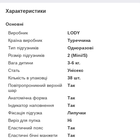
Характеристики
Основні
Виробник
LODY
Країна виробник
Туреччина
Тип підгузників
Одноразові
Розмір підгузників
2 (Mini/S)
Вага дитини
3-6 кг.
Стать
Унісекс
Кількість в упаковці
38 шт.
Повітропроникний верхній
Так
шар
Анатомічна форма
Так
Індикатор наповнення
Так
Фіксація підгузка
Липучки
Виріз для пупка
Ні
Еластичний пояс
Так
Еластичні бічні манжети
Так