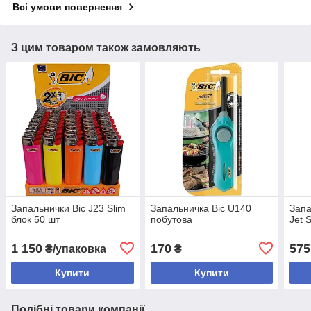
Всі умови повернення
З цим товаром також замовляють
Запальнички Bic J23 Slim
Запальничка Bic U140
Запа
блок 50 шт
побутова
Jet 
1 150
170
575
₴/упаковка
₴
Купити
Купити
Подібні товари компанії