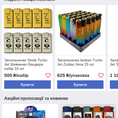
Запальнички Smile Turbo
Запальничка laoban Тurbo
Запа
Jet Шевченко Бандера
Jet Zodiac блок 25 шт
Jet 
набір 10 шт
500
625
1 1
₴/набір
₴/упаковка
Купити
Купити
Акційні пропозиції та новинки