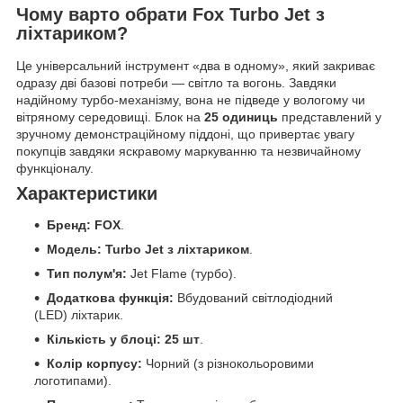
Чому варто обрати Fox Turbo Jet з
ліхтариком?
Це універсальний інструмент «два в одному», який закриває
одразу дві базові потреби — світло та вогонь. Завдяки
надійному турбо-механізму, вона не підведе у вологому чи
вітряному середовищі. Блок на
25 одиниць
представлений у
зручному демонстраційному піддоні, що привертає увагу
покупців завдяки яскравому маркуванню та незвичайному
функціоналу.
Характеристики
Бренд:
FOX
.
Модель:
Turbo Jet з ліхтариком
.
Тип полум'я:
Jet Flame (турбо).
Додаткова функція:
Вбудований світлодіодний
(LED) ліхтарик.
Кількість у блоці:
25 шт
.
Колір корпусу:
Чорний (з різнокольоровими
логотипами).