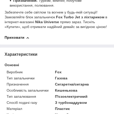
Призначення:
Туризм, кемпінг, побутове
використання, полювання.
Забезпечте себе світлом та вогнем у будь-якій ситуації!
Замовляйте блок запальничок
Fox Turbo Jet з ліхтариком
в
інтернет-магазині
Nika Universe
прямо зараз. Тисніть
«Купити», щоб отримати надійний девайс за вигідною ціною!
Приховати
Характеристики
Основні
Виробник
Fox
Тип запальнички
Газова
Призначення
Сигаретна/сигарна
Особливість запальнички
Кишенькова
Тип запалювання
П'єзоелектричний
Спосіб подачі газу
З турбонаддувом
Матеріал
Пластик