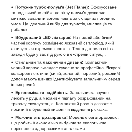
Потужне турбо-полум'я (Jet Flame):
Сфокусоване
та надзвичайно стійке до вітру полум'я дозволяє
миттєво запалити вогонь навіть за складних погодних
умов. Це ідеальний вибір для туристів, мисливців та
рибалок.
Вбудований LED-ліхтарик:
На нижній або бічній
частині корпусу розміщено яскравий світлодіод, який
активується окремою кнопкою. Тепер джерело світла
завжди буде у вас під рукою в екстреній ситуації.
Стильний та лаконічний дизайн:
Компактний
чорний корпус виглядає сучасно та професійно. Яскраві
кольорові логотипи (синій, зелений, червоний, рожевий)
допомагають швидко ідентифікувати запальничку серед
інших речей.
Ергономіка та надійність:
Запальничка зручно
лежить у руці, а механізм підпалу розрахований на
тривалу експлуатацію. Компактний розмір дозволяє
носити її в будь-якій кишені чи відділенні рюкзака.
Можливість дозаправки:
Модель є багаторазовою,
що робить її економічно вигідною та екологічною
порівняно з одноразовими аналогами.