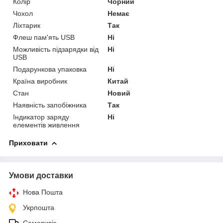
Колір
Чорний
Чохол
Немає
Ліхтарик
Так
Флеш пам'ять USB
Ні
Можливість підзарядки від
Ні
USB
Подарункова упаковка
Ні
Країна виробник
Китай
Стан
Новий
Наявність запобіжника
Так
Індикатор заряду
Ні
елементів живлення
Приховати
Умови доставки
Нова Пошта
Укрпошта
Самовивіз