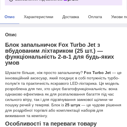
Опис
Характеристики
Доставка
Оплата
Умови п
Опис
Блок запальничок Fox Turbo Jet з
вбудованим ліхтариком (25 шт.) —
функціональність 2-в-1 для будь-яких
умов
Шукаєте більше, ніж просто запальничку?
Fox Turbo Jet
— це
інноваційний аксесуар, який поєднує в собі потужність турбо-
полум'я та практичність яскравого LED-ліхтарика. Ця модель
розроблена для тих, хто цінує багатофункціональність: вона
однаково ефективна як для розпалювання багаття під час
сильного вітру, так і для підсвічування замкової щілини чи
пошуку речей у темряві. Блок із
25 штук
— це чудове рішення
для роздрібної торгівлі або комплектації наборів для
виживання та кемпінгу.
Особливості та переваги товару