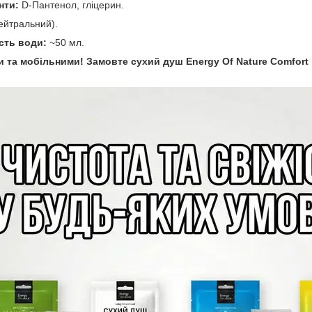
нти:
D-Пантенол, гліцерин.
ейтральний).
ість води:
~50 мл.
 та мобільними! Замовте сухий душ Energy Of Nature Comfort 