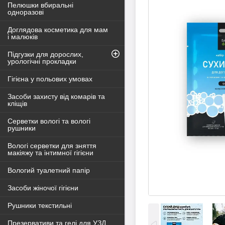
Пелюшки вбиральні
одноразові
Доглядова косметика для мам
і малюків
Підгузки для дорослих,
урологічні прокладки
Гігієна у польових умовах
Засоби захисту від комарів та
кліщів
Серветки вологі та вологі
рушники
Вологі серветки для зняття
макіяжу та інтимної гігієни
Вологий туалетний папір
Засоби жіночої гігієни
Рушники текстильні
Презервативи та гелі для УЗД