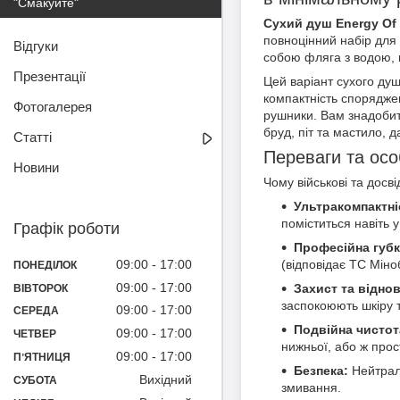
"Смакуйте"
Сухий душ Energy Of 
повноцінний набір для 
Відгуки
собою фляга з водою, 
Презентації
Цей варіант сухого ду
компактність спорядже
Фотогалерея
рушники. Вам знадобить
бруд, піт та мастило, д
Статті
Переваги та осо
Новини
Чому військові та досв
Ультракомпактні
поміститься навіть 
Графік роботи
Професійна губк
(відповідає ТС Мін
09:00
17:00
ПОНЕДІЛОК
09:00
17:00
Захист та відно
ВІВТОРОК
заспокоюють шкіру т
09:00
17:00
СЕРЕДА
Подвійна чистот
09:00
17:00
ЧЕТВЕР
нижньої, або ж про
09:00
17:00
ПʼЯТНИЦЯ
Безпека:
Нейтра
Вихідний
СУБОТА
змивання.