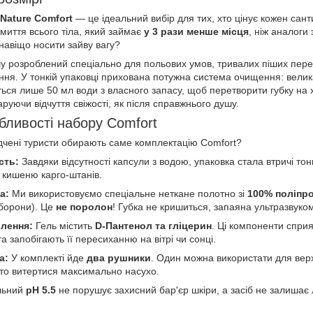
Nature Comfort
— це ідеальний вибір для тих, хто цінує кожен сант
миття всього тіла, який займає
у 3 рази менше місця
, ніж аналоги 
навіщо носити зайву вагу?
шу розроблений спеціально для польових умов, тривалих піших перех
ння. У тонкій упаковці прихована потужна система очищення: велика
ся лише 50 мл води з власного запасу, щоб перетворити губку на хм
аруючи відчуття свіжості, як після справжнього душу.
бливості набору Comfort
ідчені туристи обирають саме комплектацію Comfort?
сть:
Завдяки відсутності капсули з водою, упаковка стала втричі т
у кишеню карго-штанів.
а:
Ми використовуємо спеціальне неткане полотно зі
100% поліпро
оборони). Це
не поролон
! Губка не кришиться, запаяна ультразвуком
влення:
Гель містить
D-Пантенол та гліцерин
. Ці компоненти спри
а запобігають її пересиханню на вітрі чи сонці.
а:
У комплекті йде
два рушники
. Один можна використати для верх
сто витертися максимально насухо.
льний
pH 5.5
не порушує захисний бар'єр шкіри, а засіб не залишає 