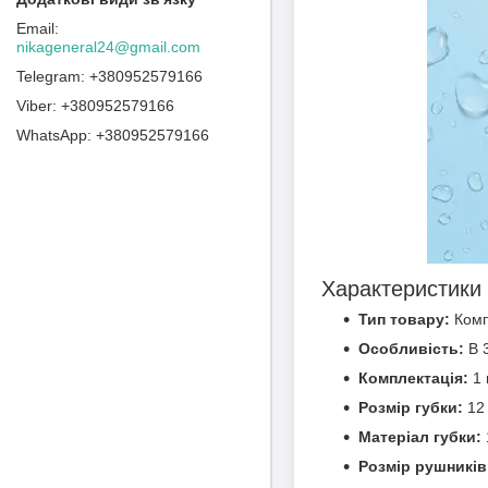
nikageneral24@gmail.com
+380952579166
+380952579166
+380952579166
Характеристики
Тип товару:
Комп
Особливість:
В 3
Комплектація:
1 
Розмір губки:
12 
Матеріал губки:
Розмір рушників