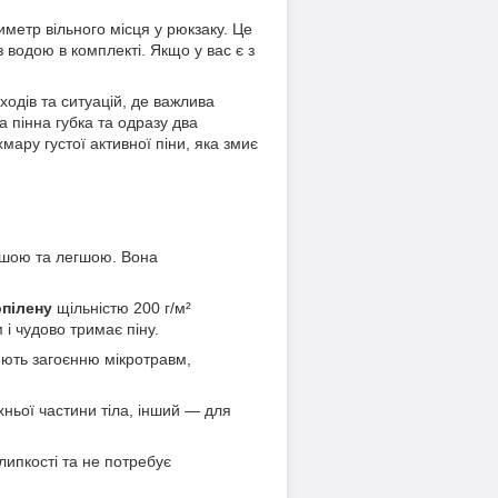
иметр вільного місця у рюкзаку. Це
з водою в комплекті. Якщо у вас є з
одів та ситуацій, де важлива
 пінна губка та одразу два
ару густої активної піни, яка змиє
оншою та легшою. Вона
пілену
щільністю 200 г/м²
 і чудово тримає піну.
яють загоєнню мікротравм,
ньої частини тіла, інший — для
липкості та не потребує