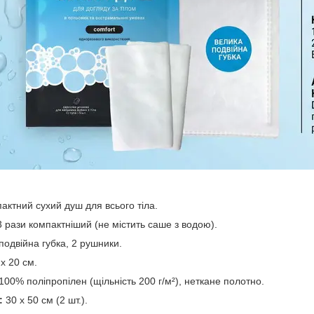
актний сухий душ для всього тіла.
 рази компактніший (не містить саше з водою).
подвійна губка, 2 рушники.
х 20 см.
100% поліпропілен (щільність 200 г/м²), неткане полотно.
:
30 х 50 см (2 шт.).