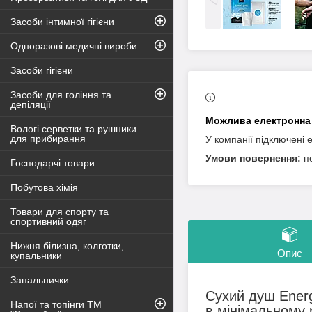
Засоби інтимної гігієни
Одноразові медичні вироби
Засоби гігієни
Засоби для гоління та
депіляції
Вологі серветки та рушники
для прибирання
У компанії підключені 
п
Господарчі товари
Побутова хімія
Товари для спорту та
спортивний одяг
Нижня білизна, колготки,
Опис
купальники
Запальнички
Сухий душ Energ
Напої та топінги ТМ
в мінімальному 