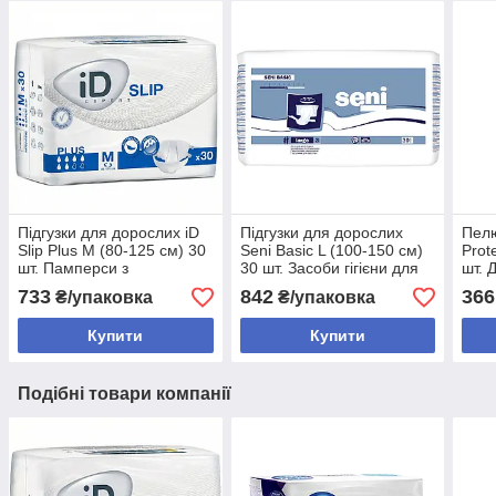
Підгузки для дорослих iD
Підгузки для дорослих
Пелю
Slip Plus М (80-125 см) 30
Seni Basic L (100-150 см)
Prot
шт. Памперси з
30 шт. Засоби гігієни для
шт. 
індикатором наповнення
літніх людей
шкі
733
842
366
₴/упаковка
₴/упаковка
Купити
Купити
Подібні товари компанії