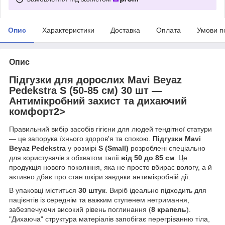
Опис
Характеристики
Доставка
Оплата
Умови п
Опис
Підгузки для дорослих Mavi Beyaz
Pedekstra S (50-85 см) 30 шт —
Антимікробний захист та дихаючий
комфорт2>
Правильний вибір засобів гігієни для людей тендітної статури
— це запорука їхнього здоров'я та спокою.
Підгузки Mavi
Beyaz Pedekstra
у розмірі
S (Small)
розроблені спеціально
для користувачів з обхватом талії
від 50 до 85 см
. Це
продукція нового покоління, яка не просто вбирає вологу, а й
активно дбає про стан шкіри завдяки антимікробній дії.
В упаковці міститься
30 штук
. Виріб ідеально підходить для
пацієнтів із середнім та важким ступенем нетримання,
забезпечуючи високий рівень поглинання (
8 крапель
).
"Дихаюча" структура матеріалів запобігає перегріванню тіла,