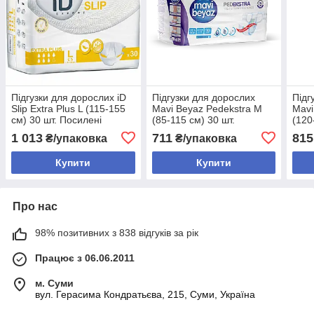
Підгузки для дорослих iD
Підгузки для дорослих
Підг
Slip Extra Plus L (115-155
Mavi Beyaz Pedekstra M
Mavi
см) 30 шт. Посилені
(85-115 см) 30 шт.
(120
памперси для літніх
Памперси посилені (7
Памп
1 013
711
815
₴/упаковка
₴/упаковка
людей і лежачих хворих
крапель), дихаючі
крап
Купити
Купити
Про нас
98% позитивних з 838 відгуків за рік
Працює з 06.06.2011
м. Суми
вул. Герасима Кондратьєва, 215, Суми, Україна