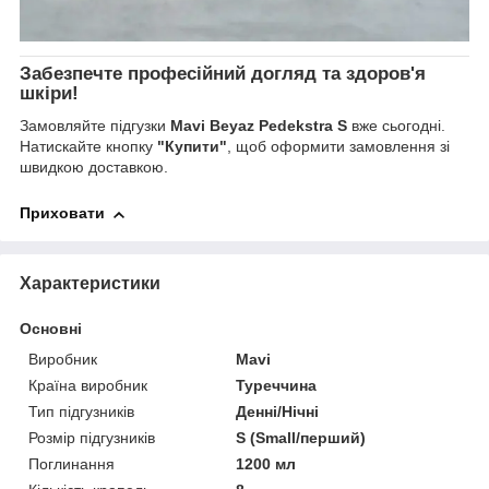
Забезпечте професійний догляд та здоров'я
шкіри!
Замовляйте підгузки
Mavi Beyaz Pedekstra S
вже сьогодні.
Натискайте кнопку
"Купити"
, щоб оформити замовлення зі
швидкою доставкою.
Приховати
Характеристики
Основні
Виробник
Mavi
Країна виробник
Туреччина
Тип підгузників
Денні/Нічні
Розмір підгузників
S (Small/перший)
Поглинання
1200 мл