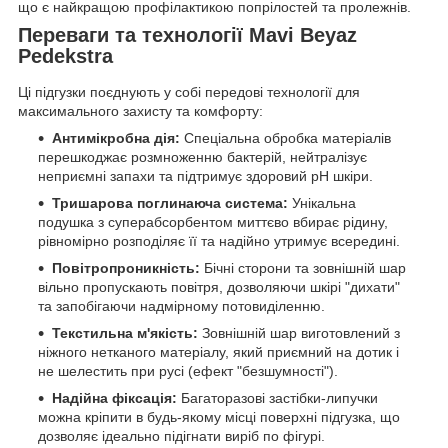
що є найкращою профілактикою попрілостей та пролежнів.
Переваги та технології Mavi Beyaz
Pedekstra
Ці підгузки поєднують у собі передові технології для
максимального захисту та комфорту:
Антимікробна дія:
Спеціальна обробка матеріалів
перешкоджає розмноженню бактерій, нейтралізує
неприємні запахи та підтримує здоровий pH шкіри.
Тришарова поглинаюча система:
Унікальна
подушка з суперабсорбентом миттєво вбирає рідину,
рівномірно розподіляє її та надійно утримує всередині.
Повітропроникність:
Бічні сторони та зовнішній шар
вільно пропускають повітря, дозволяючи шкірі "дихати"
та запобігаючи надмірному потовиділенню.
Текстильна м'якість:
Зовнішній шар виготовлений з
ніжного нетканого матеріалу, який приємний на дотик і
не шелестить при русі (ефект "безшумності").
Надійна фіксація:
Багаторазові застібки-липучки
можна кріпити в будь-якому місці поверхні підгузка, що
дозволяє ідеально підігнати виріб по фігурі.