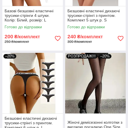
Базові безшовні еластичні
Безшовні еластичні дихаючі
трусики-стрінги 4 штуки.
трусики-стрінгі з принтом.
Колір: Білий, розмір: L
Комплект 5 штук р. S
Готово до відправки
Готово до відправки
200
240
₴/комплект
₴/комплект
250 ₴/комплект
300 ₴/комплект
–20%
РОЗПРОДАЖ!!!
–20%
Безшовні еластичні дихаючі
Жіночі демісезонні колготки з
трусики-стрінгі з принтом.
високою посадкою One Size
Комплект 6 штук р. L