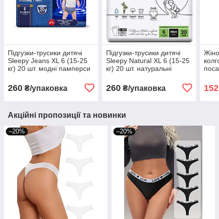
Підгузки-трусики дитячі
Підгузки-трусики дитячі
Жіно
Sleepy Jeans XL 6 (15-25
Sleepy Natural XL 6 (15-25
колг
кг) 20 шт. модні памперси
кг) 20 шт. натуральні
поса
дихаючі памперси
260
260
152
₴/упаковка
₴/упаковка
Акційні пропозиції та новинки
–20%
–20%