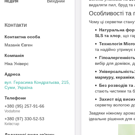
Вихідний
НЕДІЛЯ
видаляти пил, бруд та 
Особливості та 
Чому ці серветки стан
Контакти
Натуральна фор
SLS та хлор
, що г
Технологія Micro
Мазанік Євген
та надійно утримує 
Гіпоалергенність
вибір для домівок,
Ніка Універс
Універсальність
мармуру, кераміки,
вул. Герасима Кондратьєва, 215,
Без розводів та 
Суми, Україна
стають чистими та 
Захист від виси
серветку вологою д
+380 (95) 257-91-66
Vodafone
Завдяки ніжному аром
ідеальне рішення для е
+380 (97) 330-52-53
Київстар