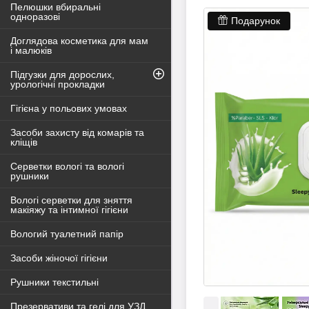
Пелюшки вбиральні
одноразові
Подарунок
Доглядова косметика для мам
і малюків
Підгузки для дорослих,
урологічні прокладки
Гігієна у польових умовах
Засоби захисту від комарів та
кліщів
Серветки вологі та вологі
рушники
Вологі серветки для зняття
макіяжу та інтимної гігієни
Вологий туалетний папір
Засоби жіночої гігієни
Рушники текстильні
Презервативи та гелі для УЗД