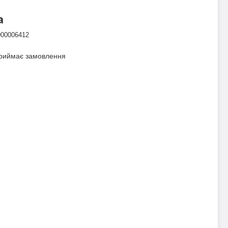
а
000006412
приймає замовлення