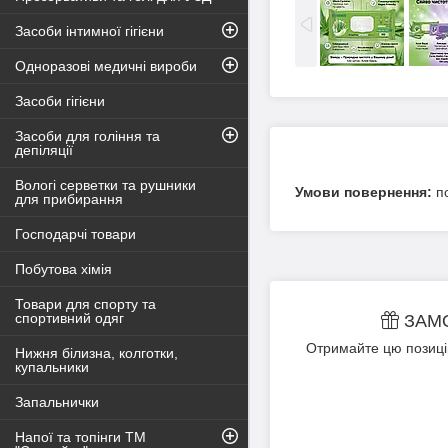
Засоби інтимної гігієни
Одноразові медичні вироби
Засоби гігієни
Засоби для гоління та
депіляції
Вологі серветки та рушники
п
для прибирання
Господарчі товари
Побутова хімія
Товари для спорту та
спортивний одяг
ЗАМ
Отримайте цю позицію
Нижня білизна, колготки,
купальники
Запальнички
Напої та топінги ТМ