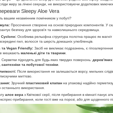
сліди жиру за лічені секунди, не використовуючи додаткових миючих 
переваги Sleepy Aloe Vera
уть вашим незамінним помічником у побуті?
мула:
Просочення створене на основі природних компонентів. У ск
арантує безпеку для здоров'я та навколишнього середовища.
 Cyclone:
Особлива рельєфна структура полотна працює як магніт 
всередині пил, волосся та шерсть домашніх улюбленців.
 та Vegan Friendly:
Засіб не викликає подразнень, є гіпоалергенн
 де мешкають
маленькі діти та тварини
.
:
Серветки підходять для будь-яких твердих поверхонь:
дерев'яних
 сантехніки та побутової техніки
.
липкості:
Після використання не залишається ворсу, мильних слідів
блискучими миттєво.
хання:
Зручний
пластиковий клапан
на упаковці надійно герметизу
о останнього використання.
ату
алое вера
з Квіткової серії, після прибирання в кімнаті панує а
кспрес-прибирання, коли гості вже на порозі, або для щоденного пі