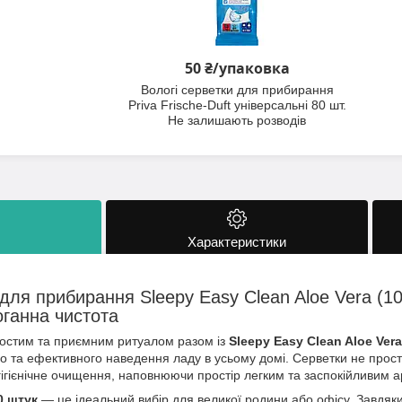
50 ₴/упаковка
Вологі серветки для прибирання
Priva Frische-Duft універсальні 80 шт.
Не залишають розводів
Характеристики
 для прибирання Sleepy Easy Clean Aloe Vera (
оганна чистота
остим та приємним ритуалом разом із
Sleepy Easy Clean Aloe Vera
о та ефективного наведення ладу в усьому домі. Серветки не прост
гігієнічне очищення, наповнюючи простір легким та заспокійливим 
0 штук
— це ідеальний вибір для великої родини або офісу. Завдяки