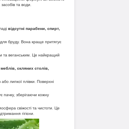
засобів та води.
ладі
відсутні парабени, спирт,
для бруду. Вона краще притягує
им та веганським. Це найкращий
 меблів, скляних столів,
 або липкої плівки. Поверхні
є пачку, зберігаючи кожну
тмосфера свіжості та чистоти. Це
дтримання гігієни.