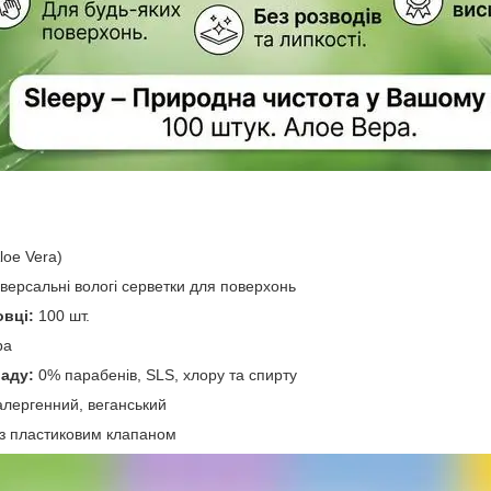
loe Vera)
версальні вологі серветки для поверхонь
овці:
100 шт.
ра
аду:
0% парабенів, SLS, хлору та спирту
алергенний, веганський
із пластиковим клапаном