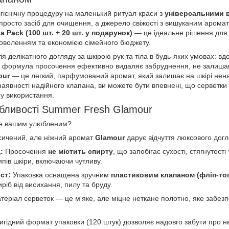
ігієнічну процедуру на маленький ритуал краси з
універсальними 
 просто засіб для очищення, а джерело свіжості з вишуканим аромат
a Pack (100 шт. + 20 шт. у подарунок)
— це ідеальне рішення для 
доволенням та економією сімейного бюджету.
я делікатного догляду за шкірою рук та тіла в будь-яких умовах: вдо
а формула просочення ефективно видаляє забруднення, не залишаюч
our
— це легкий, парфумований аромат, який залишає на шкірі нен
наявності надійного клапана, ви можете бути впевнені, що серветки 
ну використання.
обливості Summer Fresh Glamour
не вашим улюбленим?
ичений, але ніжний аромат
Glamour
дарує відчуття люксового догля
:
Просочення
не містить спирту
, що запобігає сухості, стягнутос
типів шкіри, включаючи чутливу.
ст:
Упаковка оснащена зручним
пластиковим клапаном (фліп-то
ріб від висихання, пилу та бруду.
еріал серветок — це м'яке, але міцне неткане полотно, яке забез
гідний формат упаковки (120 штук) дозволяє надовго забути про не