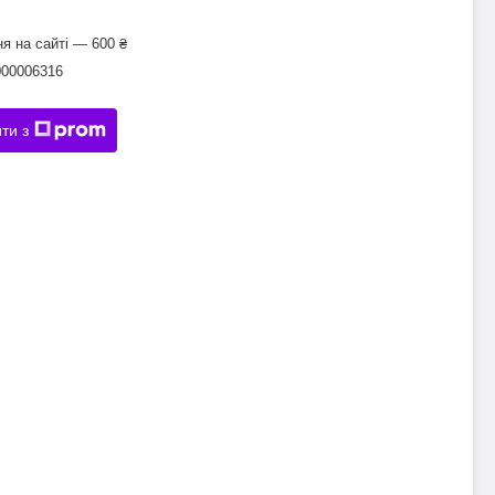
я на сайті — 600 ₴
000006316
ти з