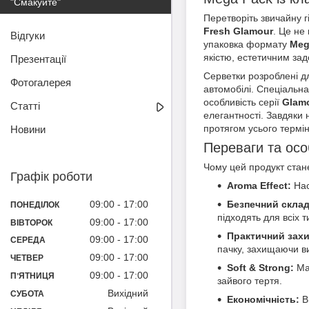
"Смакуйте"
Перетворіть звичайну г
Fresh Glamour
. Це не
Відгуки
упаковка формату
Meg
якістю, естетичним за
Презентації
Серветки розроблені дл
Фотогалерея
автомобілі. Спеціальн
особливість серії
Glam
Статті
елегантності. Завдяки 
протягом усього термі
Новини
Переваги та ос
Чому цей продукт ста
Графік роботи
Aroma Effect:
Нас
Безпечний склад
09:00
17:00
ПОНЕДІЛОК
підходять для всіх 
09:00
17:00
ВІВТОРОК
Практичний захи
09:00
17:00
СЕРЕДА
пачку, захищаючи ви
09:00
17:00
ЧЕТВЕР
Soft & Strong:
Мат
09:00
17:00
ПʼЯТНИЦЯ
зайвого тертя.
Вихідний
СУБОТА
Економічність:
Ви