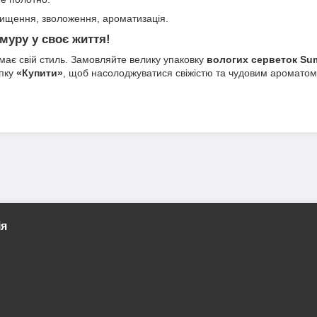
щення, зволоження, ароматизація.
муру у своє життя!
має свій стиль. Замовляйте велику упаковку
вологих серветок Sum
опку
«Купити»
, щоб насолоджуватися свіжістю та чудовим аромато
ія