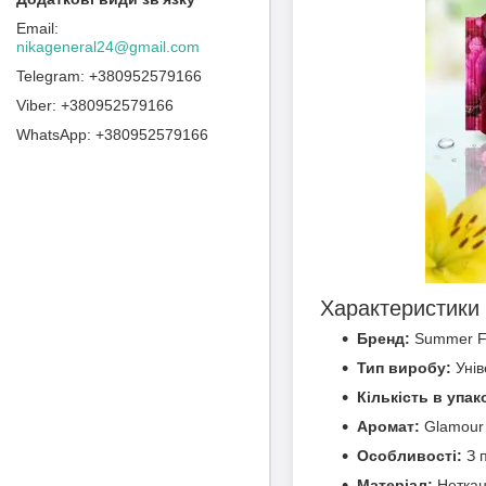
nikageneral24@gmail.com
+380952579166
+380952579166
+380952579166
Характеристики
Бренд:
Summer F
Тип виробу:
Унів
Кількість в упак
Аромат:
Glamour
Особливості:
З п
Матеріал:
Неткан