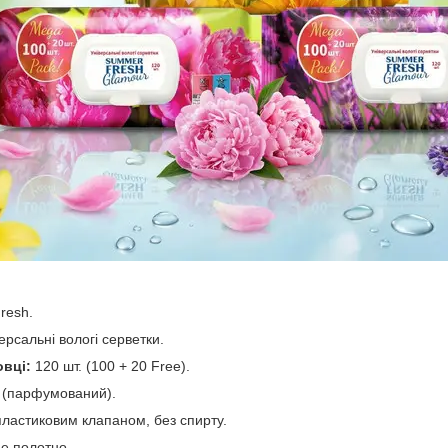
resh.
ерсальні вологі серветки.
овці:
120 шт. (100 + 20 Free).
 (парфумований).
ластиковим клапаном, без спирту.
е полотно.