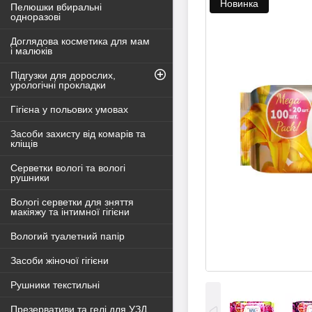
Новинка
Пелюшки вбиральні
одноразові
Доглядова косметика для мам
і малюків
Підгузки для дорослих,
урологічні прокладки
Гігієна у польових умовах
Засоби захисту від комарів та
кліщів
Серветки вологі та вологі
рушники
Вологі серветки для зняття
макіяжу та інтимної гігієни
Вологий туалетний папір
Засоби жіночої гігієни
Рушники текстильні
Презервативи та гелі для УЗД