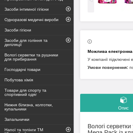
Засоби інтимної гігієни
Одноразові медичні вироби
Засоби гігієни
Засоби для гоління та
депіляції
Вологі серветки та рушники
для прибирання
У компанії підключені 
п
Господарчі товари
Побутова хімія
Товари для спорту та
спортивний одяг
Нижня білизна, колготки,
Опис
купальники
Запальнички
Вологі серветки
Напої та топінги ТМ
Mega Pack із к