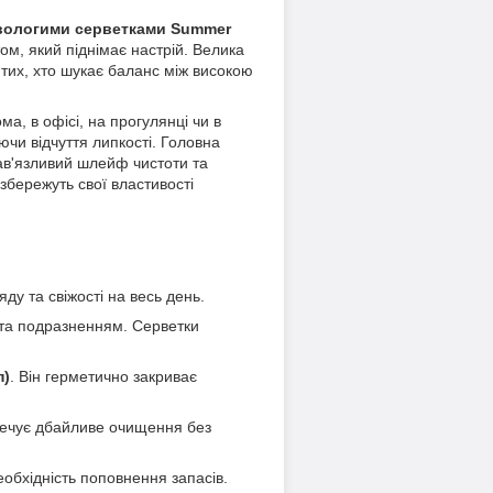
вологими серветками Summer
ом, який піднімає настрій. Велика
тих, хто шукає баланс між високою
ма, в офісі, на прогулянці чи в
и відчуття липкості. Головна
ав'язливий шлейф чистоти та
збережуть свої властивості
ду та свіжості на весь день.
ті та подразненням. Серветки
п)
. Він герметично закриває
печує дбайливе очищення без
обхідність поповнення запасів.