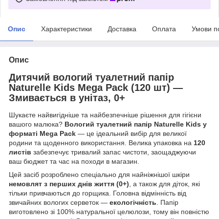
Опис
Характеристики
Доставка
Оплата
Умови п
Опис
Дитячий вологий туалетний папір
Naturelle Kids Mega Pack (120 шт) —
Змивається в унітаз, 0+
Шукаєте найвигідніше та найбезпечніше рішення для гігієни
вашого малюка?
Вологий туалетний папір Naturelle Kids у
форматі Mega Pack
— це ідеальний вибір для великої
родини та щоденного використання. Велика упаковка на
120
листів
забезпечує тривалий запас чистоти, заощаджуючи
ваш бюджет та час на походи в магазин.
Цей засіб розроблено спеціально для найніжнішої шкіри
немовлят з перших днів життя (0+)
, а також для діток, які
тільки привчаються до горщика. Головна відмінність від
звичайних вологих серветок —
екологічність
. Папір
виготовлено зі 100% натуральної целюлози, тому він повністю