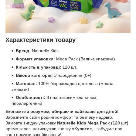
Характеристики товару
Бренд:
Naturelle Kids
Формат упаковки:
Mega Pack (Велика упаковка)
Кількість в упаковці:
120 шт.
Вікова категорія:
З народження (0+)
Матеріал:
100% біорозкладна целюлоза (можна
змивати)
Особливості:
З пластиковим клапаном,
гіпоалергенний
Економте з розумом, обираючи найкраще для дітей!
Забезпечте своїй родині комфорт та безпеку надовго.
Замовте вигідну упаковку
Naturelle Kids Mega Pack (120 шт)
прямо зараз, натиснувши кнопку
«Купити»
, і забудьте про
часті покупки засобів гігієни!