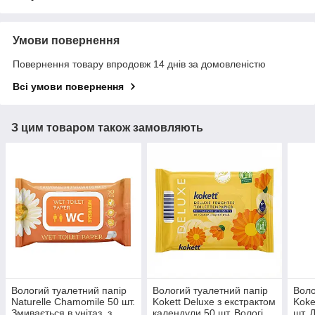
Умови повернення
Повернення товару впродовж 14 днів за домовленістю
Всі умови повернення
З цим товаром також замовляють
Вологий туалетний папір
Вологий туалетний папір
Воло
Naturelle Сhamomile 50 шт.
Kokett Deluxe з екстрактом
Koke
Змивається в унітаз, з
календули 50 шт. Вологі
шт. 