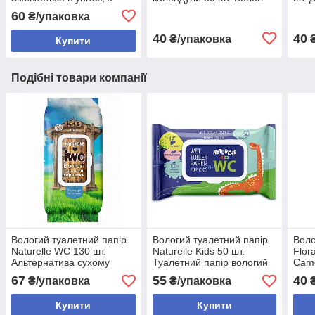
клапаном
серветки для туалету
60
₴/упаковка
40
40
₴/упаковка
₴
Купити
Подібні товари компанії
Вологий туалетний папір
Вологий туалетний папір
Воло
Naturelle WC 130 шт.
Naturelle Kids 50 шт.
Flor
Альтернатива сухому
Туалетний папір вологий
Camo
паперу
дитячий
м'як
67
55
40
₴/упаковка
₴/упаковка
₴
Алое
змив
Купити
Купити