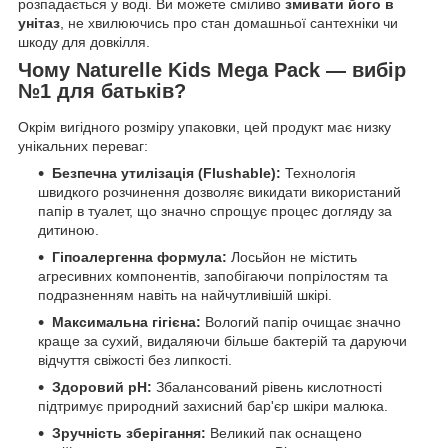
розпадається у воді. Ви можете сміливо
змивати його в
унітаз
, не хвилюючись про стан домашньої сантехніки чи
шкоду для довкілля.
Чому Naturelle Kids Mega Pack — вибір
№1 для батьків?
Окрім вигідного розміру упаковки, цей продукт має низку
унікальних переваг:
Безпечна утилізація (Flushable):
Технологія
швидкого розчинення дозволяє викидати використаний
папір в туалет, що значно спрощує процес догляду за
дитиною.
Гіпоалергенна формула:
Лосьйон не містить
агресивних компонентів, запобігаючи попрілостям та
подразненням навіть на найчутливішій шкірі.
Максимальна гігієна:
Вологий папір очищає значно
краще за сухий, видаляючи більше бактерій та даруючи
відчуття свіжості без липкості.
Здоровий pH:
Збалансований рівень кислотності
підтримує природний захисний бар'єр шкіри малюка.
Зручність зберігання:
Великий пак оснащено