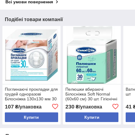
Всі умови повернення
Подібні товари компанії
Поглинаючі прокладки для
Пелюшки вбираючі
Ватн
грудей одноразові
Білосніжка Soft Normal
шт
Білосніжка 130х130 мм 30
(60х60 см) 30 шт. Гігієнічні
шт.
одноразові пелюшки для
107
230
41
₴/упаковка
₴/упаковка
₴
дорослих та дітей
Купити
Купити