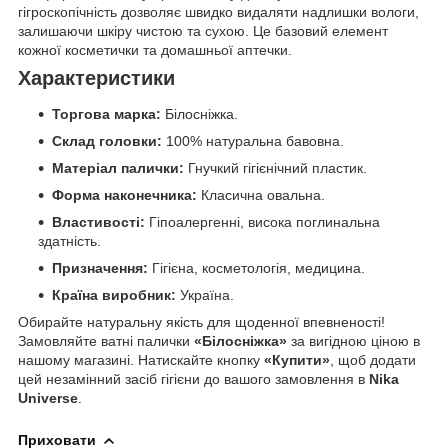
гігроскопічність дозволяє швидко видаляти надлишки вологи,
залишаючи шкіру чистою та сухою. Це базовий елемент
кожної косметички та домашньої аптечки.
Характеристики
Торгова марка:
Білосніжка.
Склад головки:
100% натуральна бавовна.
Матеріал палички:
Гнучкий гігієнічний пластик.
Форма наконечника:
Класична овальна.
Властивості:
Гіпоалергенні, висока поглинальна
здатність.
Призначення:
Гігієна, косметологія, медицина.
Країна виробник:
Україна.
Обирайте натуральну якість для щоденної впевненості!
Замовляйте ватні палички
«Білосніжка»
за вигідною ціною в
нашому магазині. Натискайте кнопку
«Купити»
, щоб додати
цей незамінний засіб гігієни до вашого замовлення в
Nika
Universe
.
Приховати