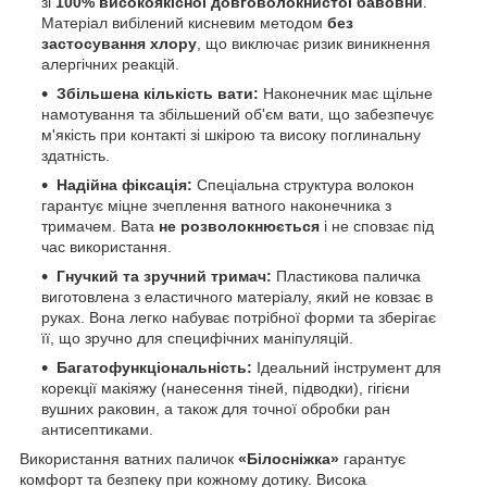
зі
100% високоякісної довговолокнистої бавовни
.
Матеріал вибілений кисневим методом
без
застосування хлору
, що виключає ризик виникнення
алергічних реакцій.
Збільшена кількість вати:
Наконечник має щільне
намотування та збільшений об'єм вати, що забезпечує
м'якість при контакті зі шкірою та високу поглинальну
здатність.
Надійна фіксація:
Спеціальна структура волокон
гарантує міцне зчеплення ватного наконечника з
тримачем. Вата
не розволокнюється
і не сповзає під
час використання.
Гнучкий та зручний тримач:
Пластикова паличка
виготовлена з еластичного матеріалу, який не ковзає в
руках. Вона легко набуває потрібної форми та зберігає
її, що зручно для специфічних маніпуляцій.
Багатофункціональність:
Ідеальний інструмент для
корекції макіяжу (нанесення тіней, підводки), гігієни
вушних раковин, а також для точної обробки ран
антисептиками.
Використання ватних паличок
«Білосніжка»
гарантує
комфорт та безпеку при кожному дотику. Висока