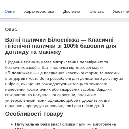
Опис
Характеристики
Доставка
Оплата
Умови п
Опис
Ватні палички Білосніжка — Класичні
гігієнічні палички зі 100% бавовни для
догляду та макіяжу
Щоденна гігієна вимагає використання перевірених та
безпечних засобів. Ватні палички від торгової марки
«Білосніжка»
— це поєднання класичної форми та високих
стандартів якості. Вони розроблені для делікатного догляду за
шкірою, очищення важкодоступних місць та точкового
нанесення косметичних або лікарських засобів. Завдяки
використанню натуральної сировини, палички є
універсальними: вони однаково добре підходять як для
щоденних процедур дорослих, так і для гігієни дітей.
Особливості товару
Натуральна бавовна:
Головка палички виготовлена