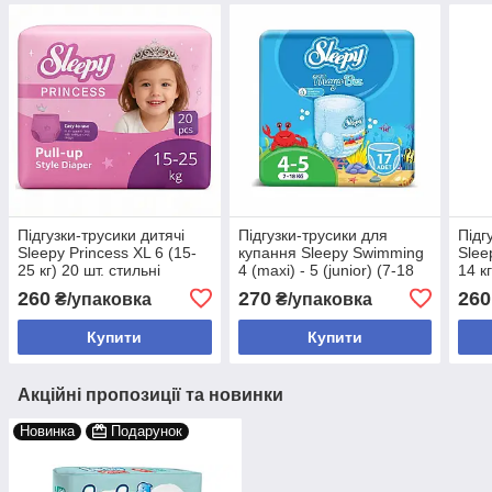
Підгузки-трусики дитячі
Підгузки-трусики для
Підг
Sleepy Princess XL 6 (15-
купання Sleepy Swimming
Slee
25 кг) 20 шт. стильні
4 (maxi) - 5 (junior) (7-18
14 к
памперси-трусики для
кг) 17 шт. памперси для
трус
260
270
260
₴/упаковка
₴/упаковка
дівчат
пляжу
гіпо
Купити
Купити
Акційні пропозиції та новинки
Новинка
Подарунок