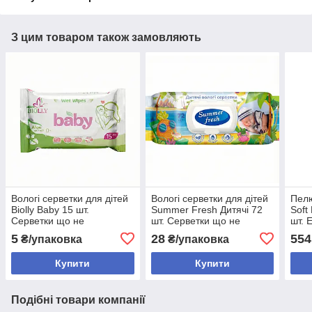
З цим товаром також замовляють
Вологі серветки для дітей
Вологі серветки для дітей
Пелю
Biolly Baby 15 шт.
Summer Fresh Дитячі 72
Soft
Серветки що не
шт. Серветки що не
шт. 
викликають подразнень
викликають алергії
5
28
554
₴/упаковка
₴/упаковка
Купити
Купити
Подібні товари компанії