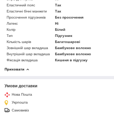
Еластичний пояс
Так
Еластичні бічні манжети
Так
Просочення підгузників
Без просочення
Латекс
Ні
Колір
Білий
Тип
Підгузник
Кількість шарів
Багатошарові
Зовнішній шар вкладиша
Бамбукове волокно
Внутрішній шар вкладиша
Бамбукове волокно
Фіксація вкладиша
Кишеня в підгузку
Приховати
Умови доставки
Нова Пошта
Укрпошта
Самовивіз