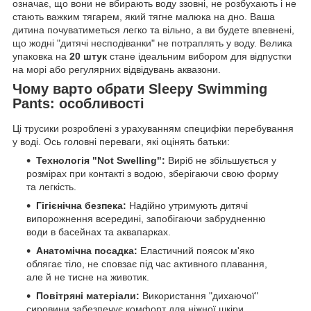
означає, що вони не вбирають воду ззовні, не розбухають і не
стають важким тягарем, який тягне малюка на дно. Ваша
дитина почуватиметься легко та вільно, а ви будете впевнені,
що жодні "дитячі несподіванки" не потраплять у воду. Велика
упаковка на
20 штук
стане ідеальним вибором для відпустки
на морі або регулярних відвідувань аквазони.
Чому варто обрати Sleepy Swimming
Pants: особливості
Ці трусики розроблені з урахуванням специфіки перебування
у воді. Ось головні переваги, які оцінять батьки:
Технологія "Not Swelling":
Виріб не збільшується у
розмірах при контакті з водою, зберігаючи свою форму
та легкість.
Гігієнічна безпека:
Надійно утримують дитячі
випорожнення всередині, запобігаючи забрудненню
води в басейнах та аквапарках.
Анатомічна посадка:
Еластичний поясок м'яко
облягає тіло, не сповзає під час активного плавання,
але й не тисне на животик.
Повітряні матеріали:
Використання "дихаючої"
сировини забезпечує комфорт для ніжної шкіри,