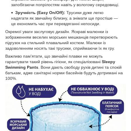
запобігаючи попрілостям навіть у вологому середовищі.
Зручність (Easy On/Off):
Трусики дуже легко
надягати як звичайну білизну, а знімати ще простіше —
це економить час при перевдяганні непосиди.
Окремої уваги заслуговує дизайн. Яскраві малюнки із
зображенням веселих морських мешканців перетворюють
підгузок на стильний плавальний костюм. Малюки із
задоволенням носять такі трусики, сприймаючи їх як гру.
Важливо пам'ятати, що звичайні плавки не можуть
гарантувати такий рівень гігієни, як спеціалізовані
Sleepy
Swimming Pants
. Вони дають свободу рухів дитині та спокій
батькам, адже санітарні норми басейнів будуть дотримані на
100%.