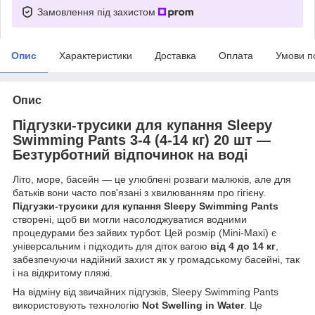
Замовлення під захистом
Опис
Характеристики
Доставка
Оплата
Умови п
Опис
Підгузки-трусики для купання Sleepy
Swimming Pants 3-4 (4-14 кг) 20 шт —
Безтурботний відпочинок на воді
Літо, море, басейн — це улюблені розваги малюків, але для
батьків вони часто пов'язані з хвилюванням про гігієну.
Підгузки-трусики для купання Sleepy Swimming Pants
створені, щоб ви могли насолоджуватися водними
процедурами без зайвих турбот. Цей розмір (Mini-Maxi) є
універсальним і підходить для діток вагою
від 4 до 14 кг
,
забезпечуючи надійний захист як у громадському басейні, так
і на відкритому пляжі.
На відміну від звичайних підгузків, Sleepy Swimming Pants
використовують технологію
Not Swelling in Water
. Це