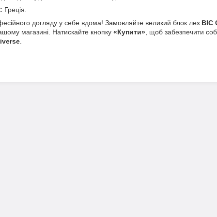
:
Греція.
фесійного догляду у себе вдома! Замовляйте великий блок лез
BIC 
ашому магазині. Натискайте кнопку
«Купити»
, щоб забезпечити собі
iverse
.