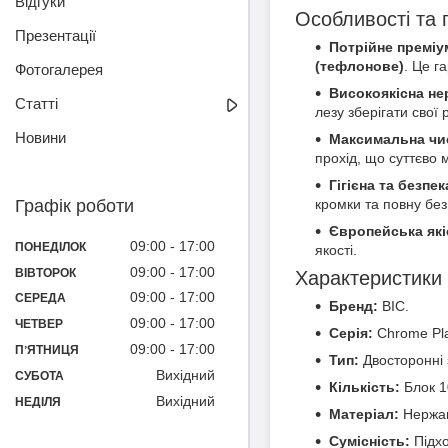
Відгуки
Особливості та 
Презентації
Потрійне преміу
(тефлонове)
. Це г
Фотогалерея
Високоякісна не
Статті
лезу зберігати свої 
Новини
Максимальна чи
прохід, що суттєво 
Гігієна та безпек
Графік роботи
кромки та повну безп
Європейська які
09:00
17:00
ПОНЕДІЛОК
якості.
09:00
17:00
ВІВТОРОК
Характеристики
09:00
17:00
СЕРЕДА
Бренд:
BIC.
09:00
17:00
ЧЕТВЕР
Серія:
Chrome Pla
09:00
17:00
ПʼЯТНИЦЯ
Тип:
Двосторонні з
Вихідний
СУБОТА
Кількість:
Блок 10
Вихідний
НЕДІЛЯ
Матеріал:
Нержав
Сумісність:
Підхо