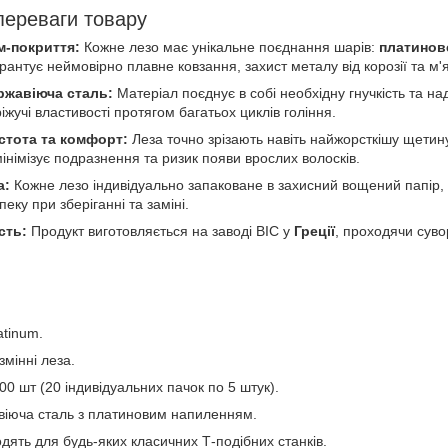
переваги товару
м-покриття:
Кожне лезо має унікальне поєднання шарів:
платинов
арантує неймовірно плавне ковзання, захист металу від корозії та м'я
ржавіюча сталь:
Матеріал поєднує в собі необхідну гнучкість та н
ріжучі властивості протягом багатьох циклів гоління.
стота та комфорт:
Леза точно зрізають навіть найжорсткішу щетин
мінімізує подразнення та ризик появи врослих волосків.
а:
Кожне лезо індивідуально запаковане в захисний вощений папір, щ
еку при зберіганні та заміні.
сть:
Продукт виготовляється на заводі BIC у
Греції
, проходячи суво
tinum.
мінні леза.
0 шт (20 індивідуальних пачок по 5 штук).
іюча сталь з платиновим напиленням.
дять для будь-яких класичних Т-подібних станків.