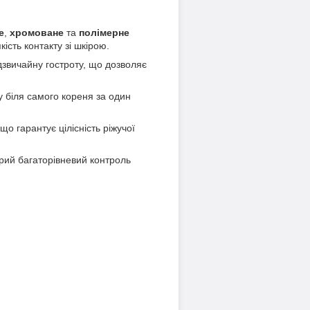
е
,
хромоване
та
полімерне
кість контакту зі шкірою.
адзвичайну гостроту, що дозволяє
у біля самого кореня за один
о гарантує цілісність ріжучої
рий багаторівневий контроль