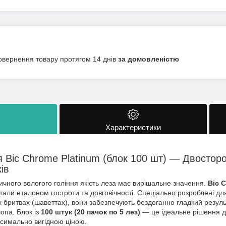
овернення товару протягом 14 днів
за домовленістю
Характеристики
я Bic Chrome Platinum (блок 100 шт) — Двосторо
ів
ичного вологого гоління якість леза має вирішальне значення.
Bic 
тали еталоном гостроти та довговічності. Спеціально розроблені дл
 бритвах (шаветтах), вони забезпечують бездоганно гладкий результ
опа. Блок із
100 штук (20 пачок по 5 лез)
— це ідеальне рішення дл
ксимально вигідною ціною.