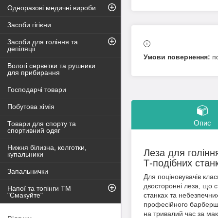
Одноразові медичні вироби
Засоби гігієни
Засоби для гоління та
депіляції
п
Вологі серветки та рушники
для прибирання
Господарчі товари
Побутова хімія
Опис
Товари для спорту та
спортивний одяг
Нижня білизна, колготки,
Леза для голінн
купальники
Т-подібних станк
Запальнички
Для поціновувачів клас
двосторонні леза, що с
Напої та топінги ТМ
"Смакуйте"
станках та небезпечних
професійного барберш
на тривалий час за ма