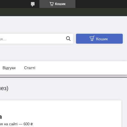
Кошик
Кошик
Відгуки
Статті
лез)
а
я на сайті — 600 ₴