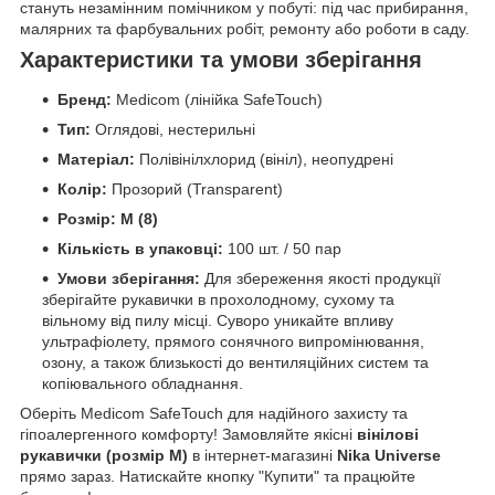
стануть незамінним помічником у побуті: під час прибирання,
малярних та фарбувальних робіт, ремонту або роботи в саду.
Характеристики та умови зберігання
Бренд:
Medicom (лінійка SafeTouch)
Тип:
Оглядові, нестерильні
Матеріал:
Полівінілхлорид (вініл), неопудрені
Колір:
Прозорий (Transparent)
Розмір:
M (8)
Кількість в упаковці:
100 шт. / 50 пар
Умови зберігання:
Для збереження якості продукції
зберігайте рукавички в прохолодному, сухому та
вільному від пилу місці. Суворо уникайте впливу
ультрафіолету, прямого сонячного випромінювання,
озону, а також близькості до вентиляційних систем та
копіювального обладнання.
Оберіть Medicom SafeTouch для надійного захисту та
гіпоалергенного комфорту! Замовляйте якісні
вінілові
рукавички (розмір M)
в інтернет-магазині
Nika Universe
прямо зараз. Натискайте кнопку "Купити" та працюйте