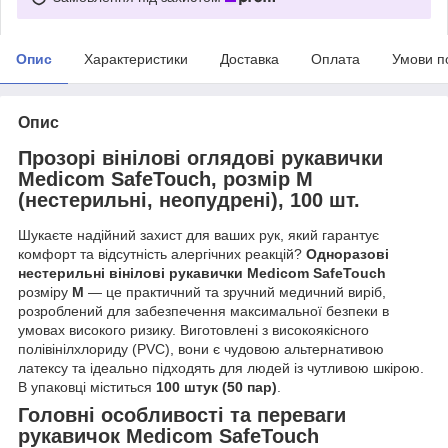
Опис
Характеристики
Доставка
Оплата
Умови п
Опис
Прозорі вінілові оглядові рукавички
Medicom SafeTouch, розмір M
(нестерильні, неопудрені), 100 шт.
Шукаєте надійний захист для ваших рук, який гарантує
комфорт та відсутність алергічних реакцій?
Одноразові
нестерильні вінілові рукавички Medicom SafeTouch
розміру
M
— це практичний та зручний медичний виріб,
розроблений для забезпечення максимальної безпеки в
умовах високого ризику. Виготовлені з високоякісного
полівінілхлориду (PVC), вони є чудовою альтернативою
латексу та ідеально підходять для людей із чутливою шкірою.
В упаковці міститься
100 штук (50 пар)
.
Головні особливості та переваги
рукавичок Medicom SafeTouch