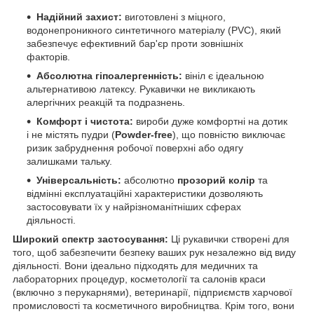
Надійний захист:
виготовлені з міцного,
водонепроникного синтетичного матеріалу (PVC), який
забезпечує ефективний бар'єр проти зовнішніх
факторів.
Абсолютна гіпоалергенність:
вініл є ідеальною
альтернативою латексу. Рукавички не викликають
алергічних реакцій та подразнень.
Комфорт і чистота:
вироби дуже комфортні на дотик
і не містять пудри (
Powder-free
), що повністю виключає
ризик забруднення робочої поверхні або одягу
залишками тальку.
Універсальність:
абсолютно
прозорий колір
та
відмінні експлуатаційні характеристики дозволяють
застосовувати їх у найрізноманітніших сферах
діяльності.
Широкий спектр застосування:
Ці рукавички створені для
того, щоб забезпечити безпеку ваших рук незалежно від виду
діяльності. Вони ідеально підходять для медичних та
лабораторних процедур, косметології та салонів краси
(включно з перукарнями), ветеринарії, підприємств харчової
промисловості та косметичного виробництва. Крім того, вони