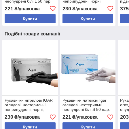
неопудрені білі L 50 пар.
неприпудрені, чорні,
підв
розмір S, 50 пар
XL 2
221
230
375
₴/упаковка
₴/упаковка
Купити
Купити
Подібні товари компанії
Рукавички нітрилові ІGAR
Рукавички латексні Igar
Рука
оглядові, нестерильні,
оглядові нестерильні
огля
неприпудрені, чорні,
неопудрені білі S 50 пар.
опуд
розмір L, 50 пар
230
221
203
₴/упаковка
₴/упаковка
Купити
Купити