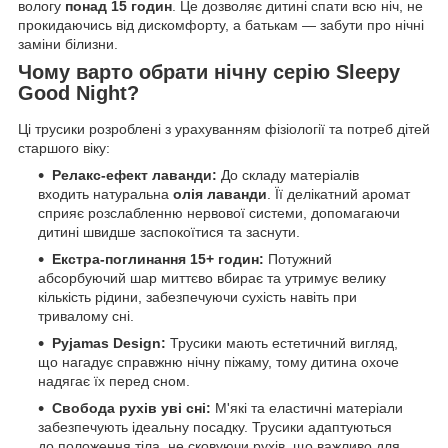
вологу
понад 15 годин
. Це дозволяє дитині спати всю ніч, не
прокидаючись від дискомфорту, а батькам — забути про нічні
заміни білизни.
Чому варто обрати нічну серію Sleepy
Good Night?
Ці трусики розроблені з урахуванням фізіології та потреб дітей
старшого віку:
Релакс-ефект лаванди:
До складу матеріалів
входить натуральна
олія лаванди
. Її делікатний аромат
сприяє розслабленню нервової системи, допомагаючи
дитині швидше заспокоїтися та заснути.
Екстра-поглинання 15+ годин:
Потужний
абсорбуючий шар миттєво вбирає та утримує велику
кількість рідини, забезпечуючи сухість навіть при
тривалому сні.
Pyjamas Design:
Трусики мають естетичний вигляд,
що нагадує справжню нічну піжаму, тому дитина охоче
надягає їх перед сном.
Свобода рухів уві сні:
М'які та еластичні матеріали
забезпечують ідеальну посадку. Трусики адаптуються
до положення тіла, не сковуючи рухів, що важливо для