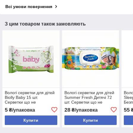
Всі умови повернення
З цим товаром також замовляють
Вологі серветки для дітей
Вологі серветки для дітей
Воло
Biolly Baby 15 шт.
Summer Fresh Дитячі 72
Slee
Серветки що не
шт. Серветки що не
Безп
викликають подразнень
викликають алергії
немо
5
28
55
₴/упаковка
₴/упаковка
₴
Купити
Купити