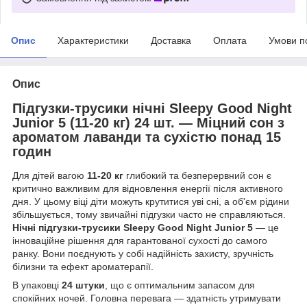
Опис
Характеристики
Доставка
Оплата
Умови п
Опис
Підгузки-трусики нічні Sleepy Good Night
Junior 5 (11-20 кг) 24 шт. — Міцний сон з
ароматом лаванди та сухістю понад 15
годин
Для дітей вагою
11-20 кг
глибокий та безперервний сон є
критично важливим для відновлення енергії після активного
дня. У цьому віці діти можуть крутитися уві сні, а об'єм рідини
збільшується, тому звичайні підгузки часто не справляються.
Нічні підгузки-трусики Sleepy Good Night Junior 5
— це
інноваційне рішення для гарантованої сухості до самого
ранку. Вони поєднують у собі надійність захисту, зручність
білизни та ефект ароматерапії.
В упаковці
24 штуки
, що є оптимальним запасом для
спокійних ночей. Головна перевага — здатність утримувати