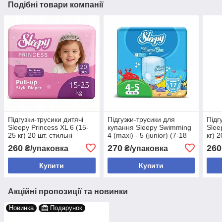
Подібні товари компанії
Підгузки-трусики дитячі
Підгузки-трусики для
Підг
Sleepy Princess XL 6 (15-
купання Sleepy Swimming
Slee
25 кг) 20 шт. стильні
4 (maxi) - 5 (junior) (7-18
кг) 
памперси-трусики для
кг) 17 шт. памперси для
260
270
260
₴/упаковка
₴/упаковка
дівчат
пляжу
Купити
Купити
Акційні пропозиції та новинки
Новинка
Подарунок