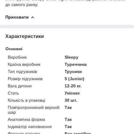
до самого ранку.
Приховати
Характеристики
Основні
Виробник
Sleepy
Країна виробник
Туреччина
Тип підгузників
Трусики
Розмір підгузників
5 (Junior)
Вага дитини
12-20 кг.
Стать
Унісекс
Кількість в упаковці
30 шт.
Повітропроникний верхній
Так
шар
Анатомічна форма
Так
Індикатор наповнення
Так
Фіксація підгузка
Без застібки