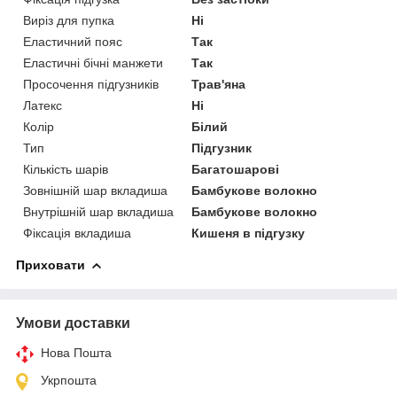
Виріз для пупка
Ні
Еластичний пояс
Так
Еластичні бічні манжети
Так
Просочення підгузників
Трав'яна
Латекс
Ні
Колір
Білий
Тип
Підгузник
Кількість шарів
Багатошарові
Зовнішній шар вкладиша
Бамбукове волокно
Внутрішній шар вкладиша
Бамбукове волокно
Фіксація вкладиша
Кишеня в підгузку
Приховати
Умови доставки
Нова Пошта
Укрпошта