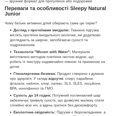
— зручний формат для прогулянок або подорожей.
Переваги та особливості Sleepy Natural
Junior
Чому батьки активних дітей обирають саме цю серію?
Догляд з протеїнами мигдалю:
Тканина підгузка
містить протеїни мигдального молочка, які додатково
доглядають за шкірою, запобігаючи сухості та
подразненням.
Технологія "Woven with Water":
Матеріали
виготовлені методом плетіння чистою водою, що
робить їх текстуру надзвичайно ніжною та приємною на
дотик.
Гіпоалергенна безпека:
Продукт створено з думкою
про здоров'я. У складі
відсутні
: спирт, парабени,
фталати, нейлон, хлор, латекс, SLS, SLES, лосьйони,
BPA, нонілфенол та ГМО.
Сухість до 14 годин:
Потужний поглинаючий шар
забезпечує тривалу сухість, що дозволяє малюку спати
спокійно всю ніч, а вдень гратися без дискомфорту.
Екологічна свідомість:
Підгузки є біорозкладними, а