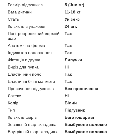
Розмір підгузників
5 (Junior)
Вага дитини
11-18 кг
Стать
Унісекс
Кількість в упаковці
24 шт.
Повітропроникний верхній
Так
шар
Анатомічна форма
Так
Індикатор наповнення
Так
Фіксація підгузка
Липучки
Виріз для пупка
Ні
Еластичний пояс
Так
Еластичні бічні манжети
Так
Просочення підгузників
Без просочення
Латекс
Ні
Колір
Білий
Тип
Підгузник
Кількість шарів
Багатошарові
Зовнішній шар вкладиша
Бамбукове волокно
Внутрішній шар вкладиша
Бамбукове волокно