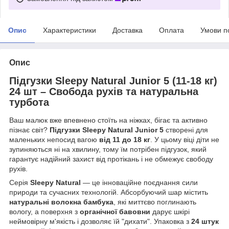
Опис
Характеристики
Доставка
Оплата
Умови п
Опис
Підгузки Sleepy Natural Junior 5 (11-18 кг)
24 шт – Свобода рухів та натуральна
турбота
Ваш малюк вже впевнено стоїть на ніжках, бігає та активно
пізнає світ?
Підгузки Sleepy Natural Junior 5
створені для
маленьких непосид вагою
від 11 до 18 кг
. У цьому віці діти не
зупиняються ні на хвилину, тому їм потрібен підгузок, який
гарантує надійний захист від протікань і не обмежує свободу
рухів.
Серія
Sleepy Natural
— це інноваційне поєднання сили
природи та сучасних технологій. Абсорбуючий шар містить
натуральні волокна бамбука
, які миттєво поглинають
вологу, а поверхня з
органічної бавовни
дарує шкірі
неймовірну м'якість і дозволяє їй "дихати". Упаковка з
24 штук