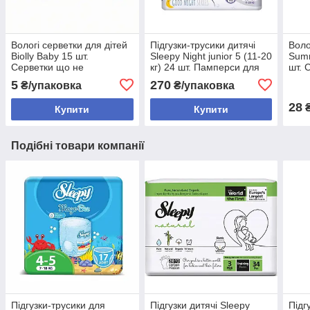
Вологі серветки для дітей
Підгузки-трусики дитячі
Воло
Biolly Baby 15 шт.
Sleepy Night junior 5 (11-20
Summ
Серветки що не
кг) 24 шт. Памперси для
шт. 
викликають подразнень
дітей на ніч
викл
5
270
₴/упаковка
₴/упаковка
28
₴
Купити
Купити
Подібні товари компанії
Підгузки-трусики для
Підгузки дитячі Sleepy
Підг