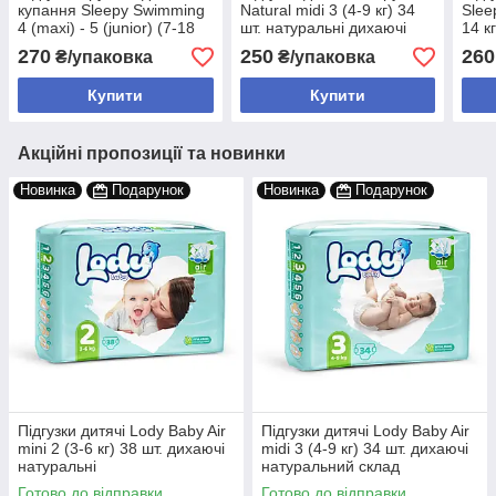
купання Sleepy Swimming
Natural midi 3 (4-9 кг) 34
Slee
4 (maxi) - 5 (junior) (7-18
шт. натуральні дихаючі
14 к
кг) 17 шт. памперси для
памперси
трус
270
250
260
₴/упаковка
₴/упаковка
пляжу
гіпо
Купити
Купити
Акційні пропозиції та новинки
Новинка
Подарунок
Новинка
Подарунок
Підгузки дитячі Lody Baby Air
Підгузки дитячі Lody Baby Air
mini 2 (3-6 кг) 38 шт. дихаючі
midi 3 (4-9 кг) 34 шт. дихаючі
натуральні
натуральний склад
Готово до відправки
Готово до відправки