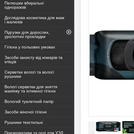
Пелюшки вбиральні
одноразові
Доглядова косметика для мам
і малюків
Підгузки для дорослих,
урологічні прокладки
Гігієна у польових умовах
Засоби захисту від комарів та
кліщів
Серветки вологі та вологі
рушники
Вологі серветки для зняття
макіяжу та інтимної гігієни
Вологий туалетний папір
Засоби жіночої гігієни
Рушники текстильні
Презервативи та гелі для УЗД