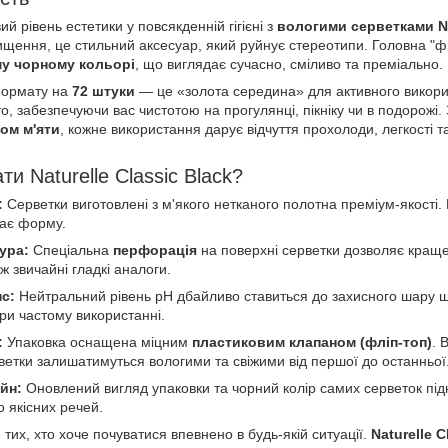
й рівень естетики у повсякденній гігієні з
вологими серветками Na
чищення, це стильний аксесуар, який руйнує стереотипи. Головна "
му чорному кольорі
, що виглядає сучасно, сміливо та преміально.
формату на
72 штуки
— це «золота середина» для активного викори
о, забезпечуючи вас чистотою на прогулянці, пікніку чи в подорожі.
ом м'яти
, кожне використання дарує відчуття прохолоди, легкості та
и Naturelle Classic Black?
:
Серветки виготовлені з м'якого нетканого полотна преміум-якості.
гає форму.
ура:
Спеціальна
перфорація
на поверхні серветки дозволяє кращ
ж звичайні гладкі аналоги.
нс:
Нейтральний рівень pH дбайливо ставиться до захисного шару шк
ри частому використанні.
:
Упаковка оснащена міцним
пластиковим клапаном (фліп-топ)
. 
ветки залишатимуться вологими та свіжими від першої до останньої
йн:
Оновлений вигляд упаковки та чорний колір самих серветок пі
 якісних речей.
 тих, хто хоче почуватися впевнено в будь-якій ситуації.
Naturelle 