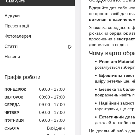
"Смакуйте"
Відкрийте для себе нови
не просто засіб для о
Відгуки
виконані в насичено
Презентації
Упаковка середнього 
рюкзак чи бардачок авт
Фотогалерея
просочення з
екстракт
джерельною водою.
Статті
Чому варто обрат
Новини
Premium Material
розтягується і збері
Ефективна текст
Графік роботи
шкіру ретельніше, ні
Безпека та бала
09:00
17:00
ПОНЕДІЛОК
подразнень навіть п
09:00
17:00
ВІВТОРОК
Надійний захист
09:00
17:00
СЕРЕДА
гарантуючи, що сер
09:00
17:00
ЧЕТВЕР
Естетичний диза
09:00
17:00
ПʼЯТНИЦЯ
деталей та любов до
Вихідний
СУБОТА
Це ідеальний вибір для