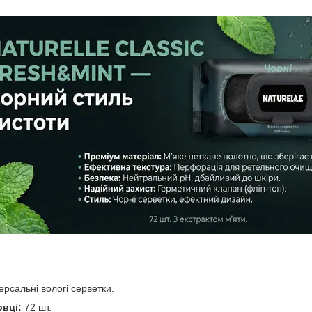
ерсальні вологі серветки.
овці:
72 шт.