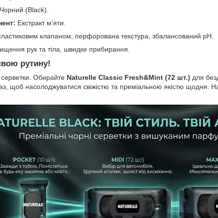
Чорний (Black).
нент:
Екстракт м'яти.
ластиковим клапаном, перфорована текстура, збалансований pH.
щення рук та тіла, швидке прибирання.
свою рутину!
і серветки. Обирайте
Naturelle Classic Fresh&Mint (72 шт.)
для безд
з, щоб насолоджуватися свіжістю та преміальною якістю щодня. На