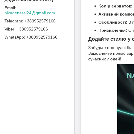
Колір серветок:
nikageneral24@gmail.com
Активний компо
+380952579166
Особливості:
З п
+380952579166
Призначення:
Очи
+380952579166
Додайте стилю у 
Забудьте про нудні біл
Замовляйте прямо зара
сучасних людей!