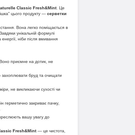
turelle Classic Fresh&Mint
. Це
фішка" цього продукту —
серветки
стання. Вона легко поміщається в
 Завдяки унікальній формулі
 енергії, ніби після вмивання
 Воно приємне на дотик, не
е захоплювати бруд та очищати
іри, не викликаючи сухості чи
Він герметично закриває пачку,
.
дкреслюють вашу увагу до
Classic Fresh&Mint
— це чистота,