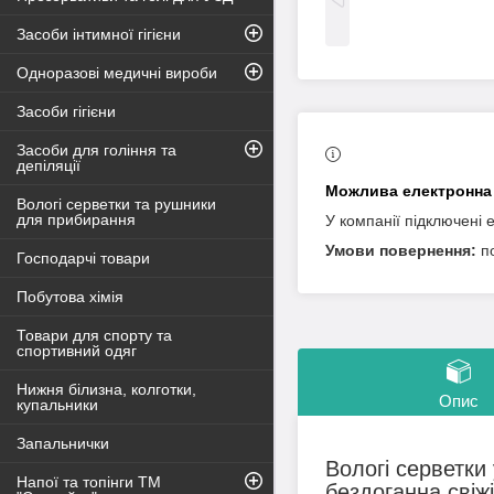
Засоби інтимної гігієни
Одноразові медичні вироби
Засоби гігієни
Засоби для гоління та
депіляції
Вологі серветки та рушники
для прибирання
У компанії підключені 
п
Господарчі товари
Побутова хімія
Товари для спорту та
спортивний одяг
Нижня білизна, колготки,
Опис
купальники
Запальнички
Вологі серветки 
Напої та топінги ТМ
бездоганна свіж