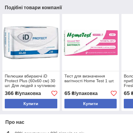
Подібні товари компанії
Пелюшки вбираючі iD
Тест для визначення
Воло
Protect Plus (60х60 см) 30
вагітності Home Test 1 шт.
при
шт. Для людей з чутливою
Fres
шкірою
муль
366
65
65
₴/упаковка
₴/упаковка
₴
Конв
для 
Купити
Купити
Про нас