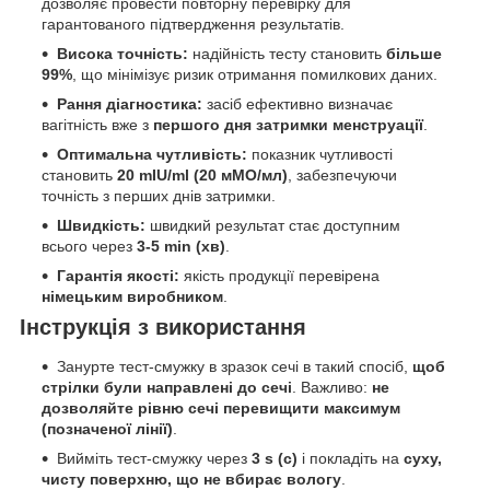
дозволяє провести повторну перевірку для
гарантованого підтвердження результатів.
Висока точність:
надійність тесту становить
більше
99%
, що мінімізує ризик отримання помилкових даних.
Рання діагностика:
засіб ефективно визначає
вагітність вже з
першого дня затримки менструації
.
Оптимальна чутливість:
показник чутливості
становить
20 mIU/ml (20 мМО/мл)
, забезпечуючи
точність з перших днів затримки.
Швидкість:
швидкий результат стає доступним
всього через
3-5 min (хв)
.
Гарантія якості:
якість продукції перевірена
німецьким виробником
.
Інструкція з використання
Занурте тест-смужку в зразок сечі в такий спосіб,
щоб
стрілки були направлені до сечі
. Важливо:
не
дозволяйте рівню сечі перевищити максимум
(позначеної лінії)
.
Вийміть тест-смужку через
3 s (с)
і покладіть на
суху,
чисту поверхню, що не вбирає вологу
.