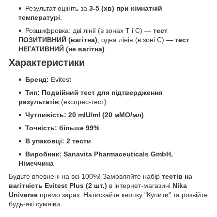
Результат оцініть за
3-5 (хв) при кімнатній
температурі
.
Розшифровка: дві лінії (в зонах Т і С) —
тест
ПОЗИТИВНИЙ (вагітна)
; одна лінія (в зоні С) —
тест
НЕГАТИВНИЙ (не вагітна)
.
Характеристики
Бренд:
Evitest
Тип:
Подвійний тест для підтвердження
результатів
(експрес-тест)
Чутливість:
20 mIU/ml (20 мМО/мл)
Точність:
більше 99%
В упаковці:
2 тести
Виробник:
Sanavita Pharmaceuticals GmbH,
Німеччина
Будьте впевнені на всі 100%! Замовляйте набір
тестів на
вагітність Evitest Plus (2 шт.)
в інтернет-магазині
Nika
Universe
прямо зараз. Натискайте кнопку "Купити" та розвійте
будь-які сумніви.