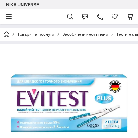
NIKA UNIVERSE
Товари та послуги
Засоби інтимної гігієни
Тести на в