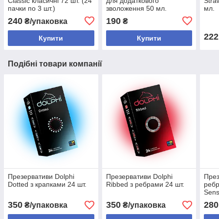
Classic класичні 72 шт. (24
для додаткового
Stra
пачки по 3 шт.)
зволоження 50 мл.
мл.
240
190
₴/упаковка
₴
222
Купити
Купити
Подібні товари компанії
Презервативи Dolphi
Презервативи Dolphi
През
Dotted з крапками 24 шт.
Ribbed з ребрами 24 шт.
ребр
Sens
350
350
280
₴/упаковка
₴/упаковка