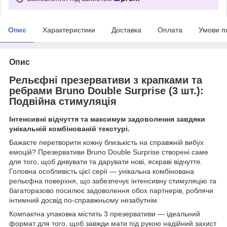
Опис
Характеристики
Доставка
Оплата
Умови п
Опис
Рельєфні презервативи з крапками та
ребрами Bruno Double Surprise (3 шт.):
Подвійна стимуляція
Інтенсивні відчуття та максимум задоволення завдяки
унікальній комбінованій текстурі.
Бажаєте перетворити кожну близькість на справжній вибух
емоцій? Презервативи Bruno Double Surprise створені саме
для того, щоб дивувати та дарувати нові, яскраві відчуття.
Головна особливість цієї серії — унікальна комбінована
рельєфна поверхня, що забезпечує інтенсивну стимуляцію та
багаторазово посилює задоволення обох партнерів, роблячи
інтимний досвід по-справжньому незабутнім.
Компактна упаковка містить 3 презервативи — ідеальний
формат для того, щоб завжди мати під рукою надійний захист