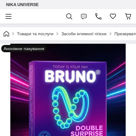
NIKA UNIVERSE
Товари та послуги
Засоби інтимної гігієни
Презервати
Анонімне пакування