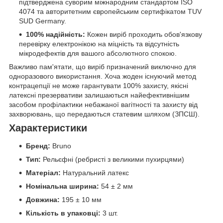
підтверджена суворим міжнародним стандартом ISO
4074 та авторитетним європейським сертифікатом TUV
SUD Germany.
100% надійність:
Кожен виріб проходить обов'язкову
перевірку електронікою на міцність та відсутність
мікродефектів для вашого абсолютного спокою.
Важливо пам'ятати, що виріб призначений виключно для
одноразового використання. Хоча жоден існуючий метод
контрацепції не може гарантувати 100% захисту, якісні
латексні презервативи залишаються найефективнішим
засобом профілактики небажаної вагітності та захисту від
захворювань, що передаються статевим шляхом (ЗПСШ).
Характеристики
Бренд:
Bruno
Тип:
Рельєфні (ребристі з великими пухирцями)
Матеріал:
Натуральний латекс
Номінальна ширина:
54 ± 2 мм
Довжина:
195 ± 10 мм
Кількість в упаковці:
3 шт.