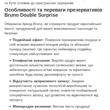
та бути готовим до пристрасних сюрпризів.
Особливості та переваги презервативів
Bruno Double Surprise
Обираючи бренд Bruno, ви отримуєте продукт європейської
якості, продуманий для вашої максимальної насолоди та
безпеки:
Подвійний ефект:
Поверхня презерватива поєднує в
собі яскраво виражені кільцеві ребра та збільшені
пухирці (крапки). Це гарантує неймовірну подвійну
стимуляцію найчутливіших зон.
Комфортне ковзання:
Вироби щедро вкриті
достатньою кількістю якісної силіконової змазки, що
забезпечує ідеально м'яке ковзання та ефективно
запобігає будь-якому дискомфорту чи сухості.
Відсутність неприємного запаху:
Завдяки
використанню сучасних технологій виробництва та
очищення, натуральний латекс повністю позбавлений
специфічного запаху, що дозволяє не відволікатися від
процесу.
Міжнародне визнання:
Висока якість продукції