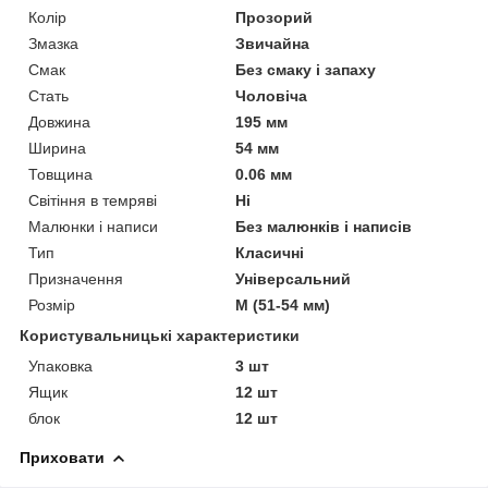
Колір
Прозорий
Змазка
Звичайна
Смак
Без смаку і запаху
Стать
Чоловіча
Довжина
195 мм
Ширина
54 мм
Товщина
0.06 мм
Світіння в темряві
Ні
Малюнки і написи
Без малюнків і написів
Тип
Класичні
Призначення
Універсальний
Розмір
M (51-54 мм)
Користувальницькі характеристики
Упаковка
3 шт
Ящик
12 шт
блок
12 шт
Приховати