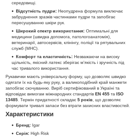
середовищі.
Відсутність пудри:
Неопудрена формула виключає
забруднення зразків частинками пудри та запобігає
пересушуванню шкіри рук.
Широкий спектр використання:
Оптимальні для
медицини (швидка допомога, патологоанатомія),
ветеринарії, автосервісів, клінінгу, поліції та рятувальних
служб (МНС).
Комфорт та еластичність:
Незважаючи на високу
щільність, якісний латекс зберігає м'якість і зручність під
час тривалого використання.
Рукавички мають універсальну форму, що дозволяє швидко
одягати їх на будь-яку руку, а валикоподібний край манжети
запобігає скочуванню. Виріб сертифікований в Україні та
відповідає вимогам міжнародних стандартів
EN 455
та
ISO
13485
. Термін придатності складає
5 років
, що дозволяє
формувати тривалі запаси без втрати захисних властивостей.
Характеристики
Бренд:
Igar
Серія:
High Risk