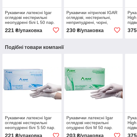
Рукавички латексні Igar
Рукавички нітрилові ІGAR
Рука
оглядові нестерильні
оглядові, нестерильні,
High
неопудрені білі L 50 пар.
неприпудрені, чорні,
підв
розмір S, 50 пар
XL 2
221
230
375
₴/упаковка
₴/упаковка
Подібні товари компанії
Рукавички латексні Igar
Рукавички латексні Igar
Рука
оглядові нестерильні
оглядові нестерильні
High
неопудрені білі S 50 пар.
опудрені білі М 50 пар.
підв
XL 2
221
203
375
₴/упаковка
₴/упаковка