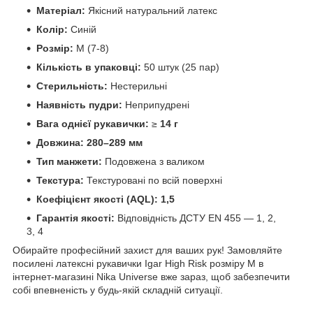
Матеріал:
Якісний натуральний латекс
Колір:
Синій
Розмір:
М (7-8)
Кількість в упаковці:
50 штук (25 пар)
Стерильність:
Нестерильні
Наявність пудри:
Неприпудрені
Вага однієї рукавички:
≥
14 г
Довжина:
280–289 мм
Тип манжети:
Подовжена з валиком
Текстура:
Текстуровані по всій поверхні
Коефіцієнт якості (AQL):
1,5
Гарантія якості:
Відповідність ДСТУ EN 455 — 1, 2,
3, 4
Обирайте професійний захист для ваших рук! Замовляйте
посилені латексні рукавички Igar High Risk розміру М в
інтернет-магазині Nika Universe вже зараз, щоб забезпечити
собі впевненість у будь-якій складній ситуації.