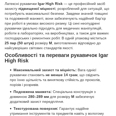
Латексні рукавички
Igar High Risk
— це професійний засіб
захисту
підвищеної міцності
, розроблений для ситуацій, що
потребують максимальної безпеки. Завдяки значній товщині
та подовженій манжеті, вони забезпечують надійний бар'єр
при роботі в умовах високого ризику. Ці сині неопудрені
рукавички ідеально підходять для медичних маніпуляцій,
роботи в лабораторіях, на виробництвах, а також для важких
господарських і ремонтних робіт. В одній упаковці міститься
25 пар (50 штук)
розміру
М
, виготовлених відповідно до
найсуворіших світових стандартів якості.
Особливості та переваги рукавичок Igar
High Risk
Максимальний захист та міцність:
Вага однієї
рукавички становить
не менше 14 грам
, що свідчить
про їхню щільність та виняткову стійкість до проколів,
порізів і розривів.
Подовжена манжета:
Спеціальна конструкція з
довжиною
280–289 мм
для розміру
М
забезпечує
додатковий захист передпліччя.
Текстурована поверхня:
Гарантує надійне
утримання інструментів та предметів навіть у вологому