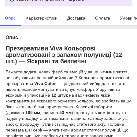
Опис
Характеристики
Доставка
Оплата
Умови п
Опис
Презервативи Viva Кольорові
ароматизовані з запахом полуниці (12
шт.) — Яскраві та безпечні
Бажаєте додати нових фарб та емоцій у ваше інтимне життя,
не забуваючи про надійний захист? Кольорові ароматизовані
презервативи
Viva Color
— це ідеальний вибір для тих, хто
любить експериментувати та цінує комфорт. У зручній та
економній упаковці на
12 штук
на вас чекають якісні
контрацептиви яскравого рожевого кольору, які зроблять вашу
близькість ще більш пристрасною. Класичні габарити
(довжина
185 мм
, ширина
53 мм
) гарантують комфортну та
надійну посадку, а оптимальна товщина латексу забезпечує
високу природну чутливість під час статевого акту. Головна
перевага цієї серії — апетитний аромат стиглої полуниці, що
повністю вирішує проблему неприємного запаху гуми.