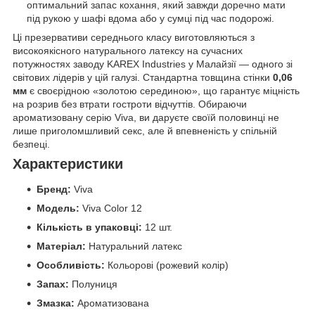
оптимальний запас кохання, який завжди доречно мати
під рукою у шафі вдома або у сумці під час подорожі.
Ці презервативи середнього класу виготовляються з
високоякісного натурального латексу на сучасних
потужностях заводу KAREX Industries у Малайзії — одного зі
світових лідерів у цій галузі. Стандартна товщина стінки
0,06
мм
є своєрідною «золотою серединою», що гарантує міцність
на розрив без втрати гостроти відчуттів. Обираючи
ароматизовану серію Viva, ви даруєте своїй половинці не
лише приголомшливий секс, але й впевненість у спільній
безпеці.
Характеристики
Бренд:
Viva
Модель:
Viva Color 12
Кількість в упаковці:
12 шт.
Матеріал:
Натуральний латекс
Особливість:
Кольорові (рожевий колір)
Запах:
Полуниця
Змазка:
Ароматизована