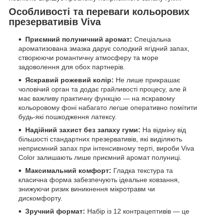
Особливості та переваги кольорових
презервативів Viva
Приємний полуничний аромат:
Спеціальна
ароматизована змазка дарує солодкий ягідний запах,
створюючи романтичну атмосферу та море
задоволення для обох партнерів.
Яскравий рожевий колір:
Не лише прикрашає
чоловічий орган та додає грайливості процесу, але й
має важливу практичну функцію — на яскравому
кольоровому фоні набагато легше оперативно помітити
будь-які пошкодження латексу.
Надійний захист без запаху гуми:
На відміну від
більшості стандартних презервативів, які виділяють
неприємний запах при інтенсивному терті, вироби Viva
Color залишають лише приємний аромат полуниці.
Максимальний комфорт:
Гладка текстура та
класична форма забезпечують ідеальне ковзання,
знижуючи ризик виникнення мікротравм чи
дискомфорту.
Зручний формат:
Набір із 12 контрацептивів — це