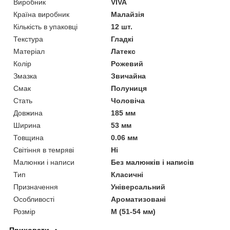
Виробник
VIVA
Країна виробник
Малайзія
Кількість в упаковці
12 шт.
Текстура
Гладкі
Матеріал
Латекс
Колір
Рожевий
Змазка
Звичайна
Смак
Полуниця
Стать
Чоловіча
Довжина
185 мм
Ширина
53 мм
Товщина
0.06 мм
Світіння в темряві
Ні
Малюнки і написи
Без малюнків і написів
Тип
Класичні
Призначення
Універсальний
Особливості
Ароматизовані
Розмір
M (51-54 мм)
Приховати