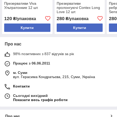
Презервативи Viva
Презервативи
През
Ультратонкие 12 шт.
пролонгуючі Contex Long
ребр
Love 12 шт.
Sens
120
280
280
₴/упаковка
₴/упаковка
Купити
Купити
Про нас
98% позитивних з 837 відгуків за рік
Працює з 06.06.2011
м. Суми
вул. Герасима Кондратьєва, 215, Суми, Україна
Контакти
Сьогодні вихідний
Показати весь графік роботи
Про нас