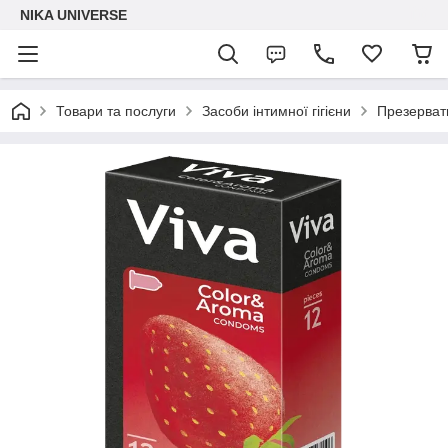
NIKA UNIVERSE
Товари та послуги
Засоби інтимної гігієни
Презервати