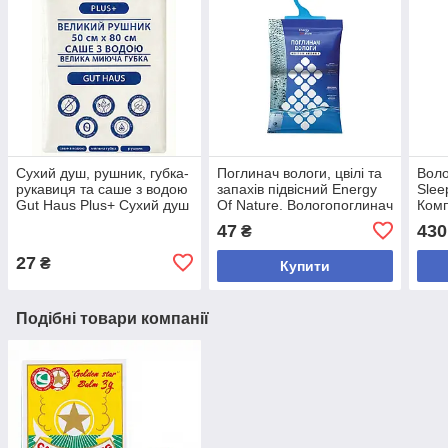
Сухий душ, рушник, губка-
Поглинач вологи, цвілі та
Воло
рукавиця та саше з водою
запахів підвісний Energy
Slee
Gut Haus Plus+ Сухий душ
Of Nature. Вологопоглинач
Комп
для тіла без змивання
для шафи та гардеробу
Гіпо
47
430
₴
для 
27
₴
Купити
Подібні товари компанії