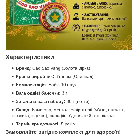
Характеристики
Бренд:
Cao Sao Vang (Золота Зірка)
Країна виробник:
В'єтнам (Оригінал)
Комплектація:
Набір 10 штук
Вага однієї баночки:
3 г
Загальна вага набору:
30 г (нетто)
Склад:
Камфора, ментол, ефірні олії (м'ята, евкаліпт,
гвоздика, кориця), парафін, бджолиний віск, вазелін.
Термін придатності:
5 років.
Замовляйте вигідно комплект для здоров'я!