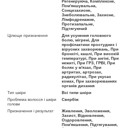
Регенеруюча, Комплексне,
Пом'якшувальна,
Сонцезахисне,
Знеболювальне, Захисне,
Лімфодренажне,
Протизапальне,
Підтягуючий
Цілюще призначення
Для усунення головного
болю, мігрені, Для
профілактики простудних і
вірусних захворювань, При
бронхіті, кашлі, При високій
температурі, При ангіні, При
нежиті, При ГРЗ, ГРВІ, При
болях у м'язах, При
артритах, артрозах,
радикулітах, При укусах
комах, При захворюваннях
органів дихання
Тип шкіри
Всі типи шкіри
Проблема волосся і шкіри
Свербіж
голови
Призначення і результат
Живлення, Зволоження,
Захист, Відновлення,
Оздоровлення,
Пом'якшення, Підтягування,