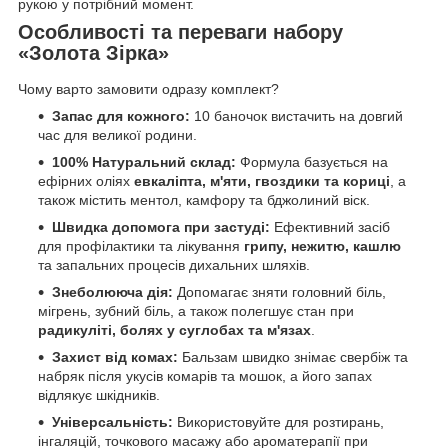
рукою у потрібний момент.
Особливості та переваги набору
«Золота Зірка»
Чому варто замовити одразу комплект?
Запас для кожного:
10 баночок вистачить на довгий
час для великої родини.
100% Натуральний склад:
Формула базується на
ефірних оліях
евкаліпта, м'яти, гвоздики та кориці
, а
також містить ментол, камфору та бджолиний віск.
Швидка допомога при застуді:
Ефективний засіб
для профілактики та лікування
грипу, нежитю, кашлю
та запальних процесів дихальних шляхів.
Знеболююча дія:
Допомагає зняти головний біль,
мігрень, зубний біль, а також полегшує стан при
радикуліті, болях у суглобах та м'язах
.
Захист від комах:
Бальзам швидко знімає свербіж та
набряк після укусів комарів та мошок, а його запах
відлякує шкідників.
Універсальність:
Використовуйте для розтирань,
інгаляцій, точкового масажу або ароматерапії при