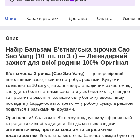
Опис
Характеристики
Доставка
Оплата
Умови п
Опис
Набір Бальзам В'єтнамська зірочка Cao
Sao Vang (10 шт. по 3 г) — Легендарний
захист для всієї родини 100% Оригінал
В'єтнамська Зірочка (Cao Sao Vang)
— це перевірений
поколіннями засіб, який не потребує реклами. Купуючи
комплект із 10 штук
, ви забезпечуєте надійним захистом від
застуди та болю не тільки себе, а й усіх близьких. Це вигідне
та практичне рішення: залиште одну баночку вдома, іншу
покладіть у бардачок авто, третю — у робочу сумку, а рештою
поділіться з батьками чи друзями.
Оригінальний бальзам із В'єтнаму поєднує силу ефірних олій
та рецепти східної медицини. Він діє миттєво завдяки
антисептичним, протизапальним та зігріваючим
властивостям
. Компактна металева баночка завжди буде під