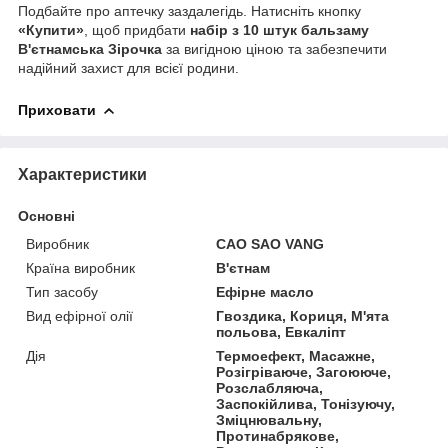
Подбайте про аптечку заздалегідь. Натисніть кнопку
«Купити»
, щоб придбати
набір з 10 штук бальзаму
В'єтнамська Зірочка
за вигідною ціною та забезпечити
надійний захист для всієї родини.
Приховати
Характеристики
Основні
Виробник
CAO SAO VANG
Країна виробник
В'єтнам
Тип засобу
Ефірне масло
Вид ефірної олії
Гвоздика, Кориця, М'ята
польова, Евкаліпт
Дія
Термоефект, Масажне,
Розігріваюче, Загоююче,
Розслабляюча,
Заспокійлива, Тонізуючу,
Зміцнювальну,
Протинабрякове,