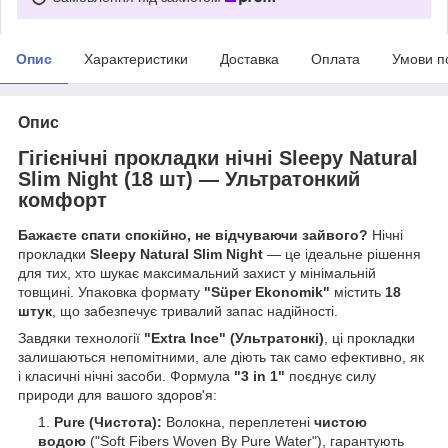
Опис
Характеристики
Доставка
Оплата
Умови п
Опис
Гігієнічні прокладки нічні Sleepy Natural
Slim Night (18 шт) — Ультратонкий
комфорт
Бажаєте спати спокійно, не відчуваючи зайвого?
Нічні
прокладки
Sleepy Natural Slim Night
— це ідеальне рішення
для тих, хто шукає максимальний захист у мінімальній
товщині. Упаковка формату
"Süper Ekonomik"
містить
18
штук
, що забезпечує тривалий запас надійності.
Завдяки технології
"Extra Ince" (Ультратонкі)
, ці прокладки
залишаються непомітними, але діють так само ефективно, як
і класичні нічні засоби. Формула
"3 in 1"
поєднує силу
природи для вашого здоров'я:
Pure (Чистота):
Волокна, переплетені
чистою
водою
("Soft Fibers Woven By Pure Water"), гарантують