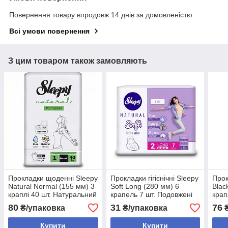
Повернення товару впродовж 14 днів за домовленістю
Всі умови повернення
З цим товаром також замовляють
Прокладки щоденнi Sleepy
Прокладки гігієнічні Sleepy
Прок
Natural Normal (155 мм) 3
Soft Long (280 мм) 6
Blac
краплі 40 шт. Натуральний
крапель 7 шт. Подовжені
крап
склад
прокладки
диха
80
31
76
₴/упаковка
₴/упаковка
₴
Купити
Купити