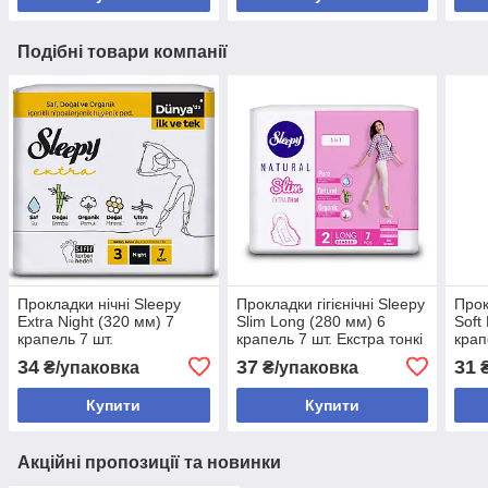
Подібні товари компанії
Прокладки нічні Sleepy
Прокладки гігієнічні Sleepy
Прок
Extra Night (320 мм) 7
Slim Long (280 мм) 6
Soft
крапель 7 шт.
крапель 7 шт. Екстра тонкі
крап
Гіпоалергенні прокладки
прокладки
Нату
34
37
31
₴/упаковка
₴/упаковка
₴
Купити
Купити
Акційні пропозиції та новинки