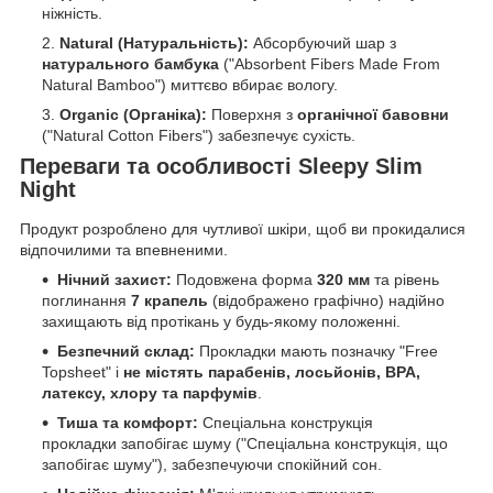
ніжність.
Natural (Натуральність):
Абсорбуючий шар з
натурального бамбука
("Absorbent Fibers Made From
Natural Bamboo") миттєво вбирає вологу.
Organic (Органіка):
Поверхня з
органічної бавовни
("Natural Cotton Fibers") забезпечує сухість.
Переваги та особливості Sleepy Slim
Night
Продукт розроблено для чутливої шкіри, щоб ви прокидалися
відпочилими та впевненими.
Нічний захист:
Подовжена форма
320 мм
та рівень
поглинання
7 крапель
(відображено графічно) надійно
захищають від протікань у будь-якому положенні.
Безпечний склад:
Прокладки мають позначку "Free
Topsheet" і
не містять парабенів, лосьйонів, BPA,
латексу, хлору та парфумів
.
Тиша та комфорт:
Спеціальна конструкція
прокладки запобігає шуму ("Спеціальна конструкція, що
запобігає шуму"), забезпечуючи спокійний сон.